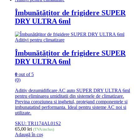
Îmbunătățitor de frigidere SUPER
DRY ULTRA 6ml
Aditivi pentru climatizare
Îmbunătățitor de frigidere SUPER
DRY ULTRA 6ml
0
out of 5
(0)
Aditiv dezumidificare AC auto SUPER DRY ULTRA 6ml
pentru eliminarea umiditatii din sistemele de climatizare.
Previna coroziunea si inghetul, protejand componentele si
imbunatatind performanta. Ideal pentru sisteme AC noi si
utilizate.
SKU: TR1174AL01S2
65,00
lei
(TVA inclus)
Adaugă în coș