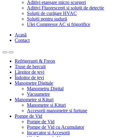
Aditivi etanșare micro scurgeri
Aditivi Fluorescenți si soluții de detecție
Soluții de curățare HVAC
Soluții pentru sudură
Ulei Compresor AC si frigorifice
Acasă
Contact
Refrigeranți & Freon
Truse de bercuit
Lărgitor de țevi
Îndoitor de țevi
Manometre Digitale
Manometru Digital
Vacuumetre
Manometre si Kituri
Manometre si Kituri
Accesorii manometre si furtune
Pompe de Vid
Pompe de Vid
Pompe de Vid cu Acumulator
Incarcator si Accesorii