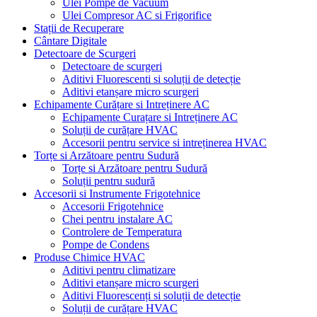
Ulei Pompe de Vacuum
Ulei Compresor AC si Frigorifice
Stații de Recuperare
Cântare Digitale
Detectoare de Scurgeri
Detectoare de scurgeri
Aditivi Fluorescenti si soluții de detecție
Aditivi etanșare micro scurgeri
Echipamente Curățare si Intreținere AC
Echipamente Curațare si Intreținere AC
Soluții de curățare HVAC
Accesorii pentru service si intreținerea HVAC
Torțe si Arzătoare pentru Sudură
Torțe si Arzătoare pentru Sudură
Soluții pentru sudură
Accesorii si Instrumente Frigotehnice
Accesorii Frigotehnice
Chei pentru instalare AC
Controlere de Temperatura
Pompe de Condens
Produse Chimice HVAC
Aditivi pentru climatizare
Aditivi etanșare micro scurgeri
Aditivi Fluorescenți si soluții de detecție
Soluții de curățare HVAC