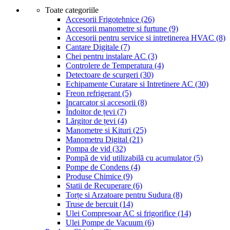
Toate categoriile
Accesorii Frigotehnice
(26)
Accesorii manometre si furtune
(9)
Accesorii pentru service si intretinerea HVAC
(8)
Cantare Digitale
(7)
Chei pentru instalare AC
(3)
Controlere de Temperatura
(4)
Detectoare de scurgeri
(30)
Echipamente Curatare si Intretinere AC
(30)
Freon refrigerant
(5)
Incarcator si accesorii
(8)
Îndoitor de țevi
(7)
Lărgitor de țevi
(4)
Manometre si Kituri
(25)
Manometru Digital
(21)
Pompa de vid
(32)
Pompă de vid utilizabilă cu acumulator
(5)
Pompe de Condens
(4)
Produse Chimice
(9)
Statii de Recuperare
(6)
Torțe si Arzatoare pentru Sudura
(8)
Truse de bercuit
(14)
Ulei Compresoar AC si frigorifice
(14)
Ulei Pompe de Vacuum
(6)