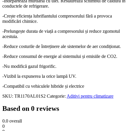
-Îndepărtează murdăria cu ulei. Restaurează schimbul de căldură în
conductele de refrigerare.
-Crește eficiența lubrifiantului compresorului fără a provoca
modificări chimice.
-Prelungește durata de viață a compresorului și reduce zgomotul
acestuia.
-Reduce costurile de întreținere ale sistemelor de aer condiționat.
-Reduce consumul de energie al sistemului și emisiile de CO2.
-Nu modifică gazul frigorific.
-Vizibil la expunerea la orice lampă UV.
-Compatibil cu vehiculele hibride și electrice
SKU:
TR1170AL01S2
Categorie:
Aditivi pentru climatizare
Based on 0 reviews
0.0
overall
0