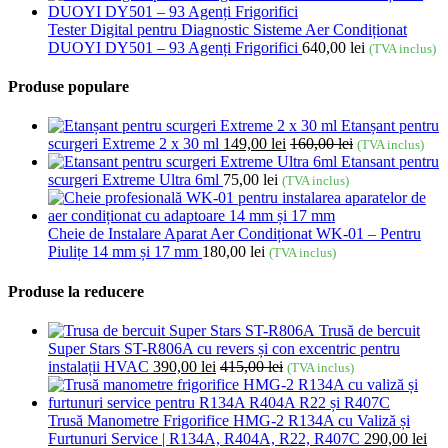
Tester Digital pentru Diagnostic Sisteme Aer Condiționat
DUOYI DY501 – 93 Agenți Frigorifici
640,00
lei
(TVA inclus)
Produse populare
Etanșant pentru
scurgeri Extreme 2 x 30 ml
149,00
lei
160,00
lei
(TVA inclus)
Etansant pentru
scurgeri Extreme Ultra 6ml
75,00
lei
(TVA inclus)
Cheie de Instalare Aparat Aer Condiționat WK-01 – Pentru
Piulițe 14 mm și 17 mm
180,00
lei
(TVA inclus)
Produse la reducere
Trusă de bercuit
Super Stars ST-R806A cu revers și con excentric pentru
instalații HVAC
390,00
lei
415,00
lei
(TVA inclus)
Trusă Manometre Frigorifice HMG-2 R134A cu Valiză și
Furtunuri Service | R134A, R404A, R22, R407C
290,00
lei