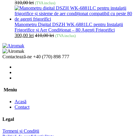
310,00
lei
(TVA inclus)
Manometru Digital DSZH WK-6881LC pentru Instalații
Frigorifice și Aer Condiționat – 80 Agenți Frigorifici
300,00
lei
410,00
lei
(TVA inclus)
Contactează-ne
+40 (770) 898 777
Meniu
Acasă
Contact
Legal
Termeni și Condiții