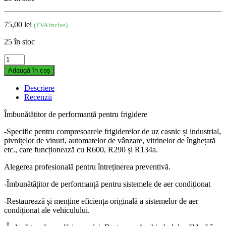
75,00
lei
(TVA inclus)
25 în stoc
Îmbunătățitor
de
Adaugă în coș
frigidere
COOL
Descriere
SHOT
Recenzii
ULTRA
6ml
Îmbunătățitor de performanță pentru frigidere
quantity
-Specific pentru compresoarele frigiderelor de uz casnic și industrial,
pivnițelor de vinuri, automatelor de vânzare, vitrinelor de înghețată
etc., care funcționează cu R600, R290 și R134a.
Alegerea profesională pentru întreținerea preventivă.
-Îmbunătățitor de performanță pentru sistemele de aer condiționat
-Restaurează și menține eficiența originală a sistemelor de aer
condiționat ale vehiculului.