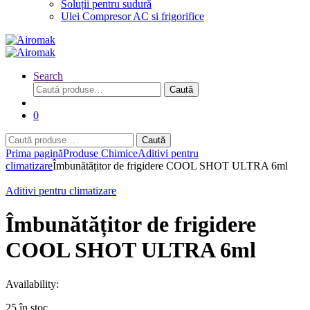
Soluții pentru sudură
Ulei Compresor AC si frigorifice
Search
Caută
Caută
după:
0
Caută
Caută
după:
Prima pagină
Produse Chimice
Aditivi pentru
climatizare
Îmbunătățitor de frigidere COOL SHOT ULTRA 6ml
Aditivi pentru climatizare
Îmbunătățitor de frigidere
COOL SHOT ULTRA 6ml
Availability:
25 în stoc