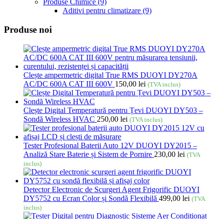
Produse Chimice
(9)
Aditivi pentru climatizare
(9)
Produse noi
Clește ampermetric digital True RMS DUOYI DY270A
AC/DC 600A CAT III 600V
150,00
lei
(TVA inclus)
Clește Digital Temperatură pentru Țevi DUOYI DY503 –
Sondă Wireless HVAC
250,00
lei
(TVA inclus)
Tester Profesional Baterii Auto 12V DUOYI DY2015 –
Analiză Stare Baterie și Sistem de Pornire
230,00
lei
(TVA
inclus)
Detector Electronic de Scurgeri Agent Frigorific DUOYI
DY5752 cu Ecran Color și Sondă Flexibilă
499,00
lei
(TVA
inclus)