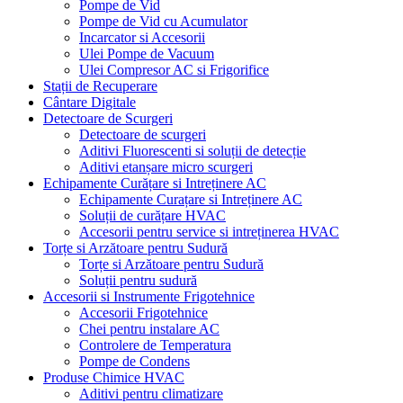
Pompe de Vid
Pompe de Vid cu Acumulator
Incarcator si Accesorii
Ulei Pompe de Vacuum
Ulei Compresor AC si Frigorifice
Stații de Recuperare
Cântare Digitale
Detectoare de Scurgeri
Detectoare de scurgeri
Aditivi Fluorescenti si soluții de detecție
Aditivi etanșare micro scurgeri
Echipamente Curățare si Intreținere AC
Echipamente Curațare si Intreținere AC
Soluții de curățare HVAC
Accesorii pentru service si intreținerea HVAC
Torțe si Arzătoare pentru Sudură
Torțe si Arzătoare pentru Sudură
Soluții pentru sudură
Accesorii si Instrumente Frigotehnice
Accesorii Frigotehnice
Chei pentru instalare AC
Controlere de Temperatura
Pompe de Condens
Produse Chimice HVAC
Aditivi pentru climatizare