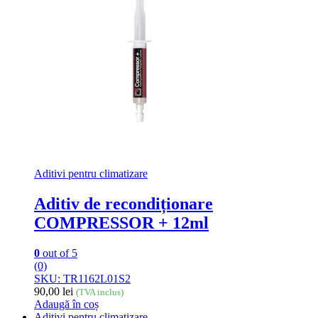
Aditivi pentru climatizare
Aditiv de recondiționare
COMPRESSOR + 12ml
0
out of 5
(0)
SKU: TR1162L01S2
90,00
lei
(TVA inclus)
Adaugă în coș
Aditivi pentru climatizare