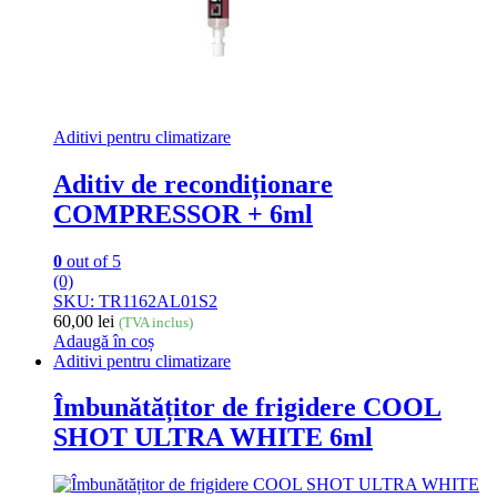
Aditivi pentru climatizare
Aditiv de recondiționare
COMPRESSOR + 6ml
0
out of 5
(0)
SKU: TR1162AL01S2
60,00
lei
(TVA inclus)
Adaugă în coș
Aditivi pentru climatizare
Îmbunătățitor de frigidere COOL
SHOT ULTRA WHITE 6ml