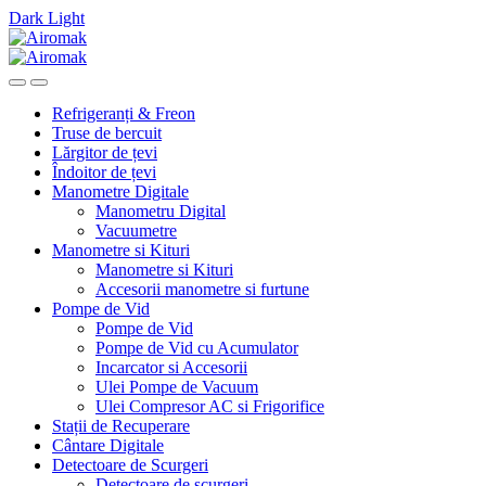
Dark
Light
Skip
Skip
to
to
navigation
content
Refrigeranți & Freon
Truse de bercuit
Lărgitor de țevi
Îndoitor de țevi
Manometre Digitale
Manometru Digital
Vacuumetre
Manometre si Kituri
Manometre si Kituri
Accesorii manometre si furtune
Pompe de Vid
Pompe de Vid
Pompe de Vid cu Acumulator
Incarcator si Accesorii
Ulei Pompe de Vacuum
Ulei Compresor AC si Frigorifice
Stații de Recuperare
Cântare Digitale
Detectoare de Scurgeri
Detectoare de scurgeri