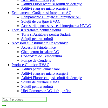
Aditivi Fluorescenti si soluții de detecție
Aditivi etanșare micro scurgeri
Echipamente Curățare si Intreținere AC
Echipamente Curațare si Intreținere AC
Soluții de curățare HVAC
Accesorii pentru service si intreținerea HVAC
Torțe si Arzătoare pentru Sudură
Torțe si Arzătoare pentru Sudură
Soluții pentru sudură
Accesorii si Instrumente Frigotehnice
Accesorii Frigotehnice
Chei pentru instalare AC
Controlere de Temperatura
Pompe de Condens
Produse Chimice HVAC
Aditivi pentru climatizare
Aditivi etanșare micro scurgeri
Aditivi Fluorescenți si soluții de detecție
Soluții de curățare HVAC
Soluții pentru sudură
Ulei Compresor AC si frigorifice
Search
for: