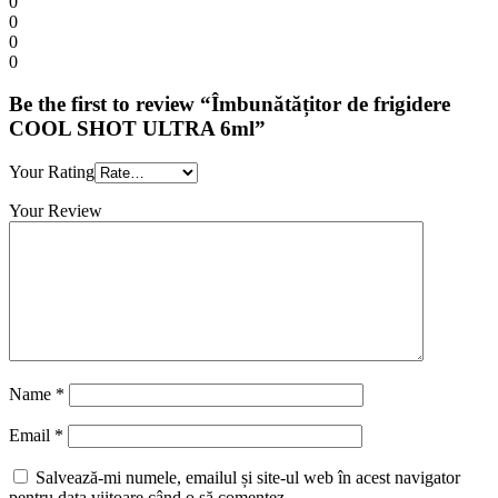
0
0
0
0
Be the first to review “Îmbunătățitor de frigidere
COOL SHOT ULTRA 6ml”
Your Rating
Your Review
Name
*
Email
*
Salvează-mi numele, emailul și site-ul web în acest navigator
pentru data viitoare când o să comentez.