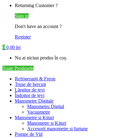
Returning Customer ?
Sign in
Don't have an account ?
Register
0
0,00
lei
Nu ai niciun produs în coș.
Toate Produsele
Refrigeranți & Freon
Truse de bercuit
Lărgitor de țevi
Îndoitor de țevi
Manometre Digitale
Manometru Digital
Vacuumetre
Manometre si Kituri
Manometre si Kituri
Accesorii manometre si furtune
Pompe de Vid