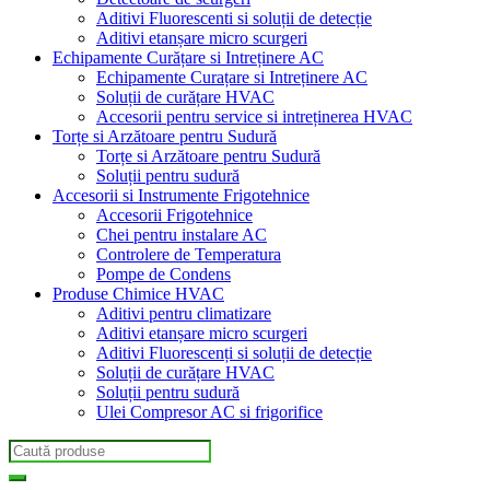
Aditivi Fluorescenti si soluții de detecție
Aditivi etanșare micro scurgeri
Echipamente Curățare si Intreținere AC
Echipamente Curațare si Intreținere AC
Soluții de curățare HVAC
Accesorii pentru service si intreținerea HVAC
Torțe si Arzătoare pentru Sudură
Torțe si Arzătoare pentru Sudură
Soluții pentru sudură
Accesorii si Instrumente Frigotehnice
Accesorii Frigotehnice
Chei pentru instalare AC
Controlere de Temperatura
Pompe de Condens
Produse Chimice HVAC
Aditivi pentru climatizare
Aditivi etanșare micro scurgeri
Aditivi Fluorescenți si soluții de detecție
Soluții de curățare HVAC
Soluții pentru sudură
Ulei Compresor AC si frigorifice
Search
for: