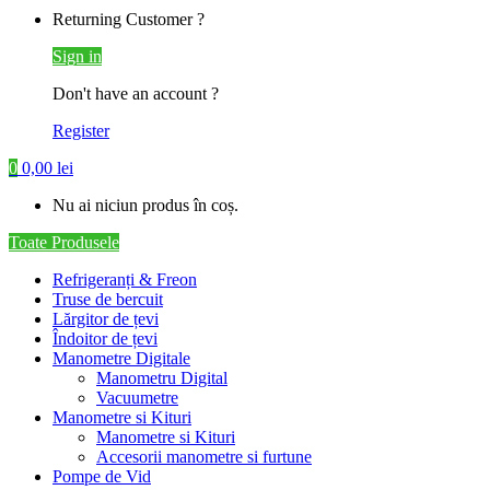
Returning Customer ?
Sign in
Don't have an account ?
Register
0
0,00
lei
Nu ai niciun produs în coș.
Toate Produsele
Refrigeranți & Freon
Truse de bercuit
Lărgitor de țevi
Îndoitor de țevi
Manometre Digitale
Manometru Digital
Vacuumetre
Manometre si Kituri
Manometre si Kituri
Accesorii manometre si furtune
Pompe de Vid