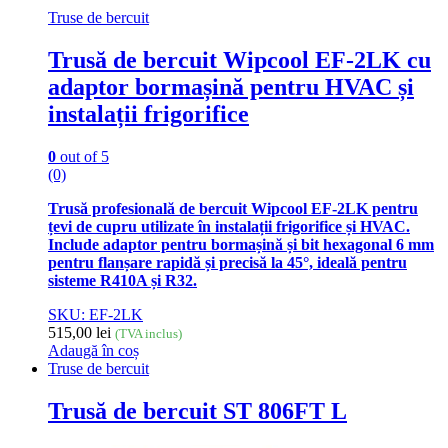
Truse de bercuit
Trusă de bercuit Wipcool EF-2LK cu
adaptor bormașină pentru HVAC și
instalații frigorifice
0
out of 5
(0)
Trusă profesională de bercuit Wipcool EF-2LK pentru
țevi de cupru utilizate în instalații frigorifice și HVAC.
Include adaptor pentru bormașină și bit hexagonal 6 mm
pentru flanșare rapidă și precisă la 45°, ideală pentru
sisteme R410A și R32.
SKU: EF-2LK
515,00
lei
(TVA inclus)
Adaugă în coș
Truse de bercuit
Trusă de bercuit ST 806FT L