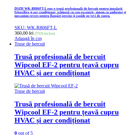
DSZH WK-R806FT-L este o trusă profesională de bercuit pentru instalații
frigorifice și aer condiționat, echipată cu con excentric, sistem cu ambreiaj și
mecanism revers pentru flanșări precise și rapide pe țevi de cupru.
SKU: WK-R806FT-L
360,00
lei
(TVA inclus)
Adaugă în coș
Truse de bercuit
Trusă profesională de bercuit
Wipcool EF-2 pentru țeavă cupru
HVAC și aer condiționat
Truse de bercuit
Trusă profesională de bercuit
Wipcool EF-2 pentru țeavă cupru
HVAC și aer condiționat
0
out of 5