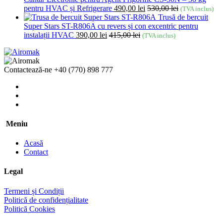
pentru HVAC și Refrigerare
490,00
lei
530,00
lei
(TVA inclus)
Trusă de bercuit
Super Stars ST-R806A cu revers și con excentric pentru
instalații HVAC
390,00
lei
415,00
lei
(TVA inclus)
Contactează-ne
+40 (770) 898 777
Meniu
Acasă
Contact
Legal
Termeni și Condiții
Politică de confidențialitate
Politică Cookies