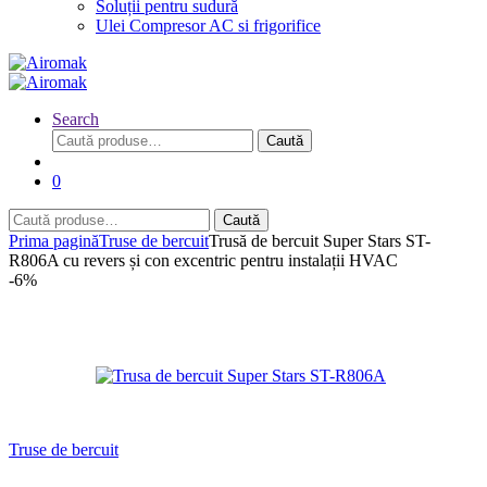
Soluții pentru sudură
Ulei Compresor AC si frigorifice
Search
Caută
Caută
după:
0
Caută
Caută
după:
Prima pagină
Truse de bercuit
Trusă de bercuit Super Stars ST-
R806A cu revers și con excentric pentru instalații HVAC
-
6%
Truse de bercuit