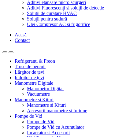
Aditivi etanșare micro scurgeri
Aditivi Fluorescenți si soluții de detecție
Soluții de curățare HVAC
Soluții pentru sudură
Ulei Compresor AC si frigorifice
Acasă
Contact
Refrigeranți & Freon
Truse de bercuit
Lărgitor de țevi
Îndoitor de țevi
Manometre Digitale
Manometru Digital
Vacuumetre
Manometre si Kituri
Manometre si Kituri
Accesorii manometre si furtune
Pompe de Vid
Pompe de Vid
Pompe de Vid cu Acumulator
Incarcator si Accesorii