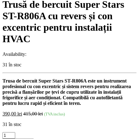
Trusă de bercuit Super Stars
ST-R806A cu revers și con
excentric pentru instalații
HVAC
Availability:
31 în stoc
Trusa de bercuit Super Stars ST-R806A este un instrument
profesional cu con excentric și sistem revers pentru realizarea
precisă a flanșărilor pe țevi de cupru utilizate în instalații
frigorifice și aer condiționat. Compatibilă cu autofiletantă
pentru lucru rapid și eficient în teren.
390,00
lei
415,00
lei
(TVA inclus)
31 în stoc
Trusă