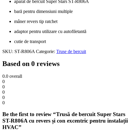
aparat de bercuit Super Stars ST-R806A
bară pentru dimensiuni multiple
mâner revers tip ratchet
adaptor pentru utilizare cu autofiletantă
cutie de transport
SKU:
ST-R806A
Categorie:
Truse de bercuit
Based on 0 reviews
0.0
overall
0
0
0
0
0
Be the first to review “Trusă de bercuit Super Stars
ST-R806A cu revers și con excentric pentru instalații
HVAC”