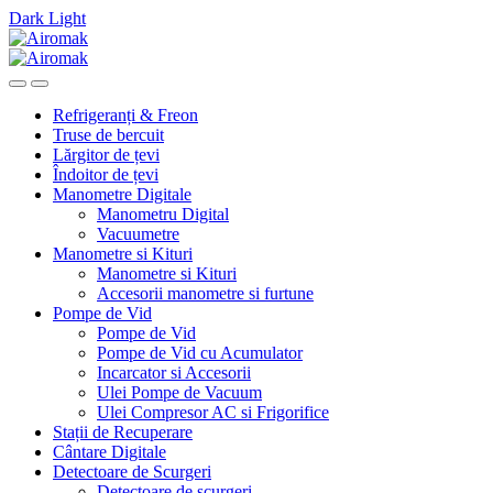
Dark
Light
Skip
Skip
to
to
navigation
content
Refrigeranți & Freon
Truse de bercuit
Lărgitor de țevi
Îndoitor de țevi
Manometre Digitale
Manometru Digital
Vacuumetre
Manometre si Kituri
Manometre si Kituri
Accesorii manometre si furtune
Pompe de Vid
Pompe de Vid
Pompe de Vid cu Acumulator
Incarcator si Accesorii
Ulei Pompe de Vacuum
Ulei Compresor AC si Frigorifice
Stații de Recuperare
Cântare Digitale
Detectoare de Scurgeri
Detectoare de scurgeri