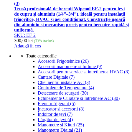
(0)
Trusă profesională de bercuit Wipcool EF-2 pentru țevi
de cupru și aluminiu (1/4”–3/4”), ideală pentru instalații
frigorifice, HVAC și aer condiționat. Construcție ușoară
din aluminiu și mecanism precis pentru bercuire rapidă și
uniformă.
SKU: EF-2
300,00
lei
(TVA inclus)
Adaugă în coș
Toate categoriile
Accesorii Frigotehnice
(26)
Accesorii manometre si furtune
(9)
Accesorii pentru service si intretinerea HVAC
(8)
Cantare Digitale
(7)
Chei pentru instalare AC
(3)
Controlere de Temperatura
(4)
Detectoare de scurgeri
(30)
Echipamente Curatare si Intretinere AC
(30)
Freon refrigerant
(5)
Incarcator si accesorii
(8)
Îndoitor de țevi
(7)
Lărgitor de țevi
(4)
Manometre si Kituri
(25)
Manometru Digital
(21)