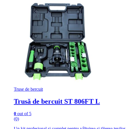
Truse de bercuit
Trusă de bercuit ST 806FT L
0
out of 5
(0)
Un kit profesional și complet pentru vâlțuirea și tăierea țevilor