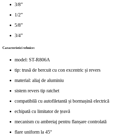
3/8”
1/2”
5/8”
3/4”
Caracteristici tehnice:
model: ST-R806A
tip: trusă de bercuit cu con excentric și revers
material: aliaj de aluminiu
sistem revers tip ratchet
compatibilă cu autofiletantă și bormașină electrică
echipată cu limitator de țeavă
mecanism cu ambreiaj pentru flanșare controlată
flare uniform la 45°