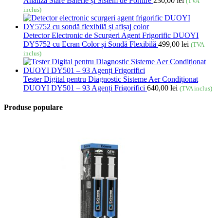
Analiză Stare Baterie și Sistem de Pornire
230,00
lei
(TVA
inclus)
Detector Electronic de Scurgeri Agent Frigorific DUOYI
DY5752 cu Ecran Color și Sondă Flexibilă
499,00
lei
(TVA
inclus)
Tester Digital pentru Diagnostic Sisteme Aer Condiționat
DUOYI DY501 – 93 Agenți Frigorifici
640,00
lei
(TVA inclus)
Produse populare