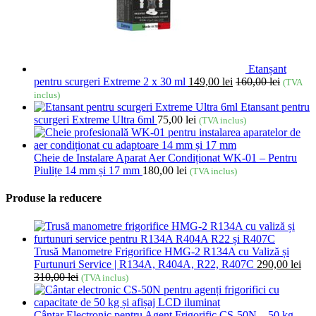
Etanșant
pentru scurgeri Extreme 2 x 30 ml
149,00
lei
160,00
lei
(TVA
inclus)
Etansant pentru
scurgeri Extreme Ultra 6ml
75,00
lei
(TVA inclus)
Cheie de Instalare Aparat Aer Condiționat WK-01 – Pentru
Piulițe 14 mm și 17 mm
180,00
lei
(TVA inclus)
Produse la reducere
Trusă Manometre Frigorifice HMG-2 R134A cu Valiză și
Furtunuri Service | R134A, R404A, R22, R407C
290,00
lei
310,00
lei
(TVA inclus)
Cântar Electronic pentru Agent Frigorific CS-50N – 50 kg