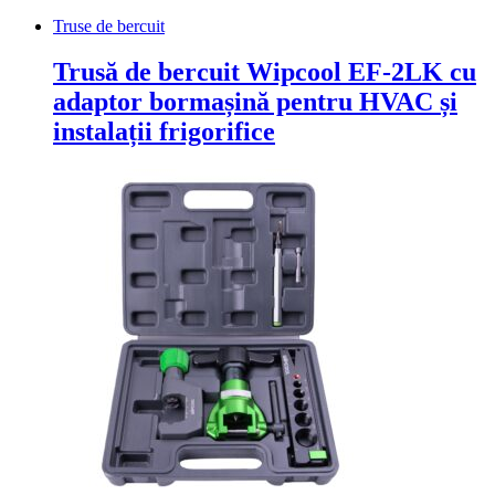
Truse de bercuit
Trusă de bercuit Wipcool EF-2LK cu
adaptor bormașină pentru HVAC și
instalații frigorifice