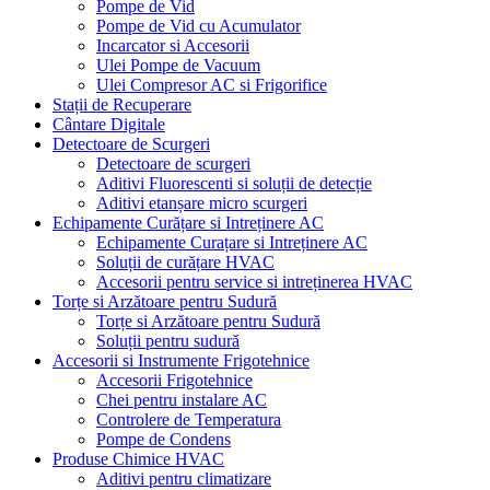
Pompe de Vid
Pompe de Vid cu Acumulator
Incarcator si Accesorii
Ulei Pompe de Vacuum
Ulei Compresor AC si Frigorifice
Stații de Recuperare
Cântare Digitale
Detectoare de Scurgeri
Detectoare de scurgeri
Aditivi Fluorescenti si soluții de detecție
Aditivi etanșare micro scurgeri
Echipamente Curățare si Intreținere AC
Echipamente Curațare si Intreținere AC
Soluții de curățare HVAC
Accesorii pentru service si intreținerea HVAC
Torțe si Arzătoare pentru Sudură
Torțe si Arzătoare pentru Sudură
Soluții pentru sudură
Accesorii si Instrumente Frigotehnice
Accesorii Frigotehnice
Chei pentru instalare AC
Controlere de Temperatura
Pompe de Condens
Produse Chimice HVAC
Aditivi pentru climatizare