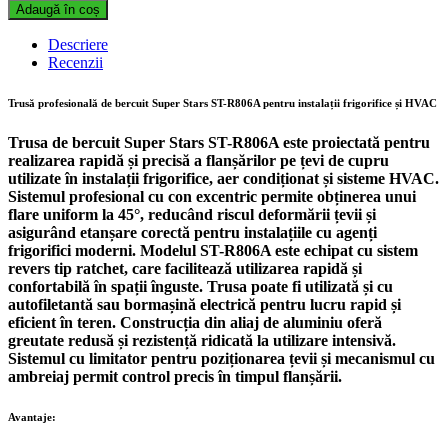
de
Adaugă în coș
bercuit
Super
Descriere
Stars
Recenzii
ST-
R806A
Trusă profesională de bercuit Super Stars ST-R806A pentru instalații frigorifice și HVAC
cu
revers
Trusa de bercuit Super Stars ST-R806A este proiectată pentru
și
realizarea rapidă și precisă a flanșărilor pe țevi de cupru
con
utilizate în instalații frigorifice, aer condiționat și sisteme HVAC.
excentric
Sistemul profesional cu con excentric permite obținerea unui
pentru
flare uniform la 45°, reducând riscul deformării țevii și
instalații
asigurând etanșare corectă pentru instalațiile cu agenți
HVAC
frigorifici moderni. Modelul ST-R806A este echipat cu sistem
quantity
revers tip ratchet, care facilitează utilizarea rapidă și
confortabilă în spații înguste. Trusa poate fi utilizată și cu
autofiletantă sau bormașină electrică pentru lucru rapid și
eficient în teren. Construcția din aliaj de aluminiu oferă
greutate redusă și rezistență ridicată la utilizare intensivă.
Sistemul cu limitator pentru poziționarea țevii și mecanismul cu
ambreiaj permit control precis în timpul flanșării.
Avantaje: