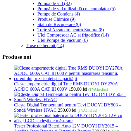
Pompa de vid
(32)
Pompă de vid utilizabilă cu acumulator
(5)
Pompe de Condens
(4)
Produse Chimice
(9)
Statii de Recuperare
(6)
Torțe si Arzatoare pentru Sudura
(8)
Ulei Compresoar AC si frigorifice
(14)
Ulei Pompe de Vacuum
(6)
Truse de bercuit
(14)
Produse noi
Clește ampermetric digital True RMS DUOYI DY270A
AC/DC 600A CAT III 600V
150,00
lei
(TVA inclus)
Clește Digital Temperatură pentru Țevi DUOYI DY503 –
Sondă Wireless HVAC
250,00
lei
(TVA inclus)
Tester Profesional Baterii Auto 12V DUOYI DY2015 –