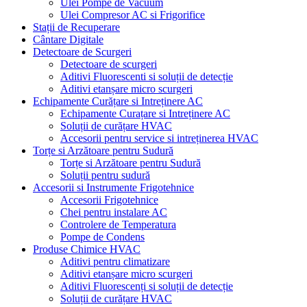
Ulei Pompe de Vacuum
Ulei Compresor AC si Frigorifice
Stații de Recuperare
Cântare Digitale
Detectoare de Scurgeri
Detectoare de scurgeri
Aditivi Fluorescenti si soluții de detecție
Aditivi etanșare micro scurgeri
Echipamente Curățare si Intreținere AC
Echipamente Curațare si Intreținere AC
Soluții de curățare HVAC
Accesorii pentru service si intreținerea HVAC
Torțe si Arzătoare pentru Sudură
Torțe si Arzătoare pentru Sudură
Soluții pentru sudură
Accesorii si Instrumente Frigotehnice
Accesorii Frigotehnice
Chei pentru instalare AC
Controlere de Temperatura
Pompe de Condens
Produse Chimice HVAC
Aditivi pentru climatizare
Aditivi etanșare micro scurgeri
Aditivi Fluorescenți si soluții de detecție
Soluții de curățare HVAC