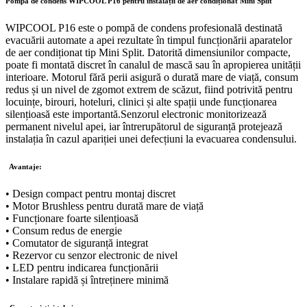
Pompă de condens WIPCOOL P16 pentru instalații de aer condiționat Mini Split
de
aer
WIPCOOL P16 este o pompă de condens profesională destinată
condiționat
evacuării automate a apei rezultate în timpul funcționării aparatelor
Mini
de aer condiționat tip Mini Split. Datorită dimensiunilor compacte,
Split
poate fi montată discret în canalul de mască sau în apropierea unității
până
interioare. Motorul fără perii asigură o durată mare de viață, consum
la
redus și un nivel de zgomot extrem de scăzut, fiind potrivită pentru
30.000
locuințe, birouri, hoteluri, clinici și alte spații unde funcționarea
BTU/h
silențioasă este importantă.Senzorul electronic monitorizează
quantity
permanent nivelul apei, iar întrerupătorul de siguranță protejează
instalația în cazul apariției unei defecțiuni la evacuarea condensului.
Avantaje:
• Design compact pentru montaj discret
• Motor Brushless pentru durată mare de viață
• Funcționare foarte silențioasă
• Consum redus de energie
• Comutator de siguranță integrat
• Rezervor cu senzor electronic de nivel
• LED pentru indicarea funcționării
• Instalare rapidă și întreținere minimă