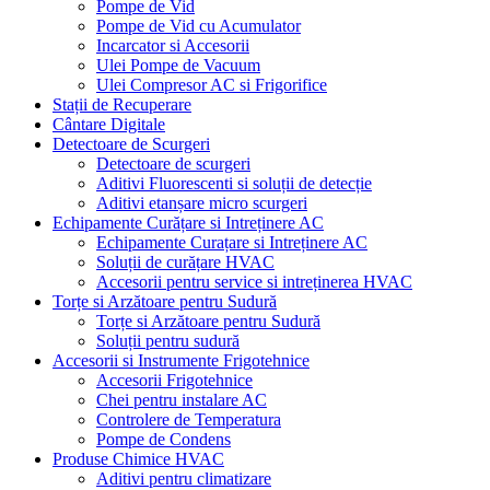
Pompe de Vid
Pompe de Vid cu Acumulator
Incarcator si Accesorii
Ulei Pompe de Vacuum
Ulei Compresor AC si Frigorifice
Stații de Recuperare
Cântare Digitale
Detectoare de Scurgeri
Detectoare de scurgeri
Aditivi Fluorescenti si soluții de detecție
Aditivi etanșare micro scurgeri
Echipamente Curățare si Intreținere AC
Echipamente Curațare si Intreținere AC
Soluții de curățare HVAC
Accesorii pentru service si intreținerea HVAC
Torțe si Arzătoare pentru Sudură
Torțe si Arzătoare pentru Sudură
Soluții pentru sudură
Accesorii si Instrumente Frigotehnice
Accesorii Frigotehnice
Chei pentru instalare AC
Controlere de Temperatura
Pompe de Condens
Produse Chimice HVAC
Aditivi pentru climatizare