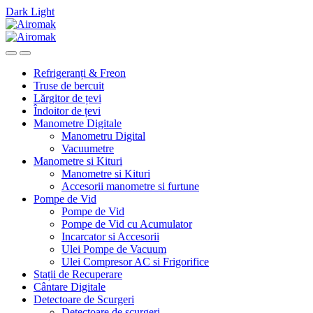
Dark
Light
Skip
Skip
to
to
navigation
content
Refrigeranți & Freon
Truse de bercuit
Lărgitor de țevi
Îndoitor de țevi
Manometre Digitale
Manometru Digital
Vacuumetre
Manometre si Kituri
Manometre si Kituri
Accesorii manometre si furtune
Pompe de Vid
Pompe de Vid
Pompe de Vid cu Acumulator
Incarcator si Accesorii
Ulei Pompe de Vacuum
Ulei Compresor AC si Frigorifice
Stații de Recuperare
Cântare Digitale
Detectoare de Scurgeri
Detectoare de scurgeri