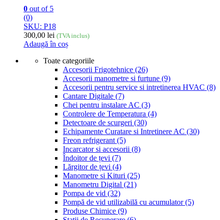
0
out of 5
(0)
SKU: P18
300,00
lei
(TVA inclus)
Adaugă în coș
Toate categoriile
Accesorii Frigotehnice
(26)
Accesorii manometre si furtune
(9)
Accesorii pentru service si intretinerea HVAC
(8)
Cantare Digitale
(7)
Chei pentru instalare AC
(3)
Controlere de Temperatura
(4)
Detectoare de scurgeri
(30)
Echipamente Curatare si Intretinere AC
(30)
Freon refrigerant
(5)
Incarcator si accesorii
(8)
Îndoitor de țevi
(7)
Lărgitor de țevi
(4)
Manometre si Kituri
(25)
Manometru Digital
(21)
Pompa de vid
(32)
Pompă de vid utilizabilă cu acumulator
(5)
Produse Chimice
(9)
Statii de Recuperare
(6)