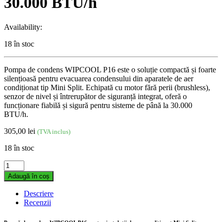
30.000 BTU/h
Availability:
18 în stoc
Pompa de condens WIPCOOL P16 este o soluție compactă și foarte
silențioasă pentru evacuarea condensului din aparatele de aer
condiționat tip Mini Split. Echipată cu motor fără perii (brushless),
senzor de nivel și întrerupător de siguranță integrat, oferă o
funcționare fiabilă și sigură pentru sisteme de până la 30.000
BTU/h.
305,00
lei
(TVA inclus)
18 în stoc
Pompă
de
Adaugă în coș
condens
WIPCOOL
Descriere
P16
Recenzii
pentru
aparate