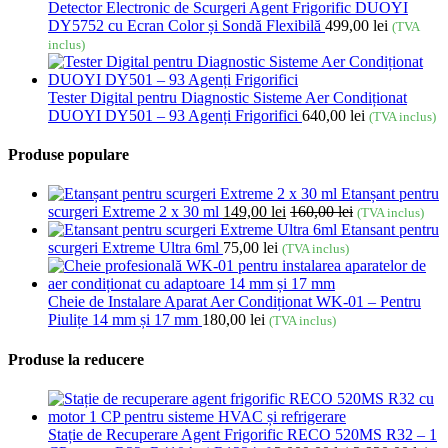
Detector Electronic de Scurgeri Agent Frigorific DUOYI
DY5752 cu Ecran Color și Sondă Flexibilă
499,00
lei
(TVA
inclus)
Tester Digital pentru Diagnostic Sisteme Aer Condiționat
DUOYI DY501 – 93 Agenți Frigorifici
640,00
lei
(TVA inclus)
Produse populare
Etanșant pentru
scurgeri Extreme 2 x 30 ml
149,00
lei
160,00
lei
(TVA inclus)
Etansant pentru
scurgeri Extreme Ultra 6ml
75,00
lei
(TVA inclus)
Cheie de Instalare Aparat Aer Condiționat WK-01 – Pentru
Piulițe 14 mm și 17 mm
180,00
lei
(TVA inclus)
Produse la reducere
Stație de Recuperare Agent Frigorific RECO 520MS R32 – 1