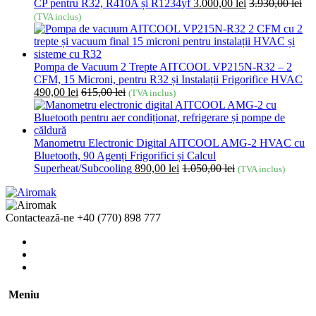
CP pentru R32, R410A și R1234yf
3.000,00
lei
3.930,00
lei
(TVA inclus)
Pompa de Vacuum 2 Trepte AITCOOL VP215N-R32 – 2
CFM, 15 Microni, pentru R32 și Instalații Frigorifice HVAC
490,00
lei
615,00
lei
(TVA inclus)
Manometru Electronic Digital AITCOOL AMG-2 HVAC cu
Bluetooth, 90 Agenți Frigorifici și Calcul
Superheat/Subcooling
890,00
lei
1.050,00
lei
(TVA inclus)
Contactează-ne
+40 (770) 898 777
Meniu