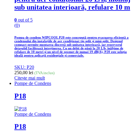
sub unitatea interioară, refulare 10 m
0
out of 5
(0)
Pompa de condens WIPCOOL P20 este concepută pentru evacuarea eficientă a
condensului din instalațiile de aer condiționat tip split și mini-split. Designul
compact permite montarea discretă sub unitatea interioară, iar rezervorul
detașabil facilitează întreținerea. Cu un debit de până la 20 L/h, înălțime de
refulare de 10 metri și un nivel de zgomot de numai 19 dB(A), P20 este soluția
ideală pentru aplicații rezidențiale și comerciale.
SKU: P20
250,00
lei
(TVA inclus)
Citește mai mult
Pompe de Condens
P18
Pompe de Condens
P18