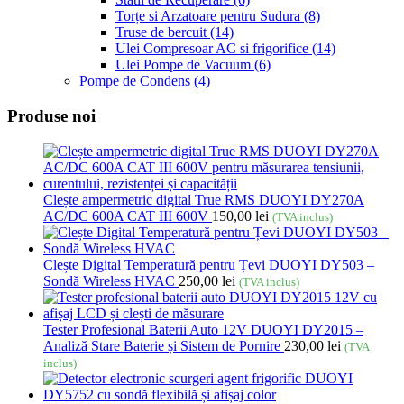
Torțe si Arzatoare pentru Sudura
(8)
Truse de bercuit
(14)
Ulei Compresoar AC si frigorifice
(14)
Ulei Pompe de Vacuum
(6)
Pompe de Condens
(4)
Produse noi
Clește ampermetric digital True RMS DUOYI DY270A
AC/DC 600A CAT III 600V
150,00
lei
(TVA inclus)
Clește Digital Temperatură pentru Țevi DUOYI DY503 –
Sondă Wireless HVAC
250,00
lei
(TVA inclus)
Tester Profesional Baterii Auto 12V DUOYI DY2015 –
Analiză Stare Baterie și Sistem de Pornire
230,00
lei
(TVA
inclus)