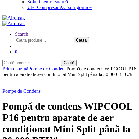
Soluții pentru sudură
Ulei Compresor AC si frigorifice
Search
Caută
Caută
după:
0
Caută
Caută
după:
Prima pagină
Pompe de Condens
Pompă de condens WIPCOOL P16
pentru aparate de aer condiționat Mini Split până la 30.000 BTU/h
Pompe de Condens
Pompă de condens WIPCOOL
P16 pentru aparate de aer
condiționat Mini Split până la