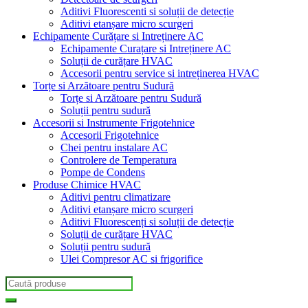
Aditivi Fluorescenti si soluții de detecție
Aditivi etanșare micro scurgeri
Echipamente Curățare si Intreținere AC
Echipamente Curațare si Intreținere AC
Soluții de curățare HVAC
Accesorii pentru service si intreținerea HVAC
Torțe si Arzătoare pentru Sudură
Torțe si Arzătoare pentru Sudură
Soluții pentru sudură
Accesorii si Instrumente Frigotehnice
Accesorii Frigotehnice
Chei pentru instalare AC
Controlere de Temperatura
Pompe de Condens
Produse Chimice HVAC
Aditivi pentru climatizare
Aditivi etanșare micro scurgeri
Aditivi Fluorescenți si soluții de detecție
Soluții de curățare HVAC
Soluții pentru sudură
Ulei Compresor AC si frigorifice
Search
for: