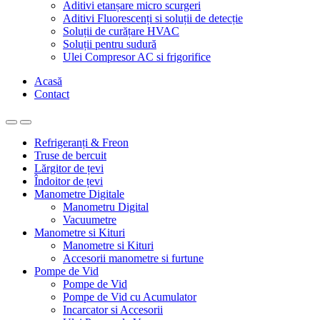
Aditivi etanșare micro scurgeri
Aditivi Fluorescenți si soluții de detecție
Soluții de curățare HVAC
Soluții pentru sudură
Ulei Compresor AC si frigorifice
Acasă
Contact
Refrigeranți & Freon
Truse de bercuit
Lărgitor de țevi
Îndoitor de țevi
Manometre Digitale
Manometru Digital
Vacuumetre
Manometre si Kituri
Manometre si Kituri
Accesorii manometre si furtune
Pompe de Vid
Pompe de Vid
Pompe de Vid cu Acumulator
Incarcator si Accesorii