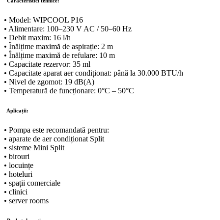
Caracteristici tehnice:
• Model: WIPCOOL P16
• Alimentare: 100–230 V AC / 50–60 Hz
• Debit maxim: 16 l/h
• Înălțime maximă de aspirație: 2 m
• Înălțime maximă de refulare: 10 m
• Capacitate rezervor: 35 ml
• Capacitate aparat aer condiționat: până la 30.000 BTU/h
• Nivel de zgomot: 19 dB(A)
• Temperatură de funcționare: 0°C – 50°C
Aplicații:
• Pompa este recomandată pentru:
• aparate de aer condiționat Split
• sisteme Mini Split
• birouri
• locuințe
• hoteluri
• spații comerciale
• clinici
• server rooms