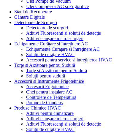
Ulei Pompe de Vacuum
Ulei Compresor AC si Frigorifice
Stații de Recuperare
Cântare Digitale
Detectoare de Scurgeri
Detectoare de scurgeri
Aditivi Fluorescenti si soluții de detecție
Aditivi etanșare micro scurgeri
Echipamente Curățare si Intreținere AC
Echipamente Curațare si Intreținere AC
Soluții de curățare HVAC
Accesorii pentru service si intreținerea HVAC
Torțe si Arzătoare pentru Sudură
Torțe si Arzătoare pentru Sudură
Soluții pentru sudură
Accesorii si Instrumente Frigotehnice
Accesorii Frigotehnice
Chei pentru instalare AC
Controlere de Temperatura
Pompe de Condens
Produse Chimice HVAC
Aditivi pentru climatizare
Aditivi etanșare micro scurgeri
Aditivi Fluorescenți si soluții de detecție
Soluții de curățare HVAC