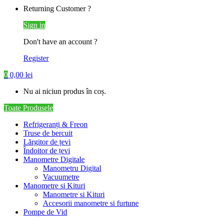
Returning Customer ?
Sign in
Don't have an account ?
Register
0
0,00
lei
Nu ai niciun produs în coș.
Toate Produsele
Refrigeranți & Freon
Truse de bercuit
Lărgitor de țevi
Îndoitor de țevi
Manometre Digitale
Manometru Digital
Vacuumetre
Manometre si Kituri
Manometre si Kituri
Accesorii manometre si furtune
Pompe de Vid