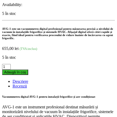
Availability:
5 în stoc
AVG-1 este un vacuummetru digital profesional pentru măsurarea precisă a nivelului de
vacuum în instalațiile frigorifice și sistemele HVAC. Afișajul digital oferă citiri rapide și
exacte, fiind ideal pentru verificarea procesului de vidare înainte de încărcarea cu agent
frigorific.
655,00
lei
(TVA inclus)
5 în stoc
Vacuummetru
digital
Adaugă în coș
AVG-
1
Descriere
pentru
Recenzii
instalații
frigorifice
Vacuummetru digital AVG-1 pentru instalații frigorifice și aer condiționat
și
aer
AVG-1 este un instrument profesional destinat măsurării și
condiționat
monitorizării nivelului de vacuum în instalațiile frigorifice, sistemele
quantity
de aer condiționat și aplicațiile HVAC. Dispozitivul permite