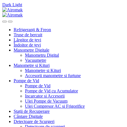
Dark
Light
Skip
Skip
to
to
navigation
content
Refrigeranți & Freon
Truse de bercuit
Lărgitor de țevi
Îndoitor de țevi
Manometre Digitale
Manometru Digital
Vacuumetre
Manometre si Kituri
Manometre si Kituri
Accesorii manometre si furtune
Pompe de Vid
Pompe de Vid
Pompe de Vid cu Acumulator
Incarcator si Accesorii
Ulei Pompe de Vacuum
Ulei Compresor AC si Frigorifice
Stații de Recuperare
Cântare Digitale
Detectoare de Scurgeri
Detectoare de scurgeri