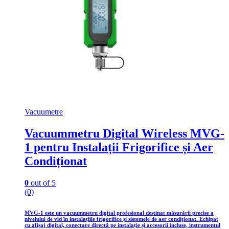
Vacuumetre
Vacuummetru Digital Wireless MVG-
1 pentru Instalații Frigorifice și Aer
Condiționat
0
out of 5
(0)
MVG-1 este un vacuummetru digital profesional destinat măsurării precise a
nivelului de vid în instalațiile frigorifice și sistemele de aer condiționat. Echipat
cu afișaj digital, conectare directă pe instalație și accesorii incluse, instrumentul