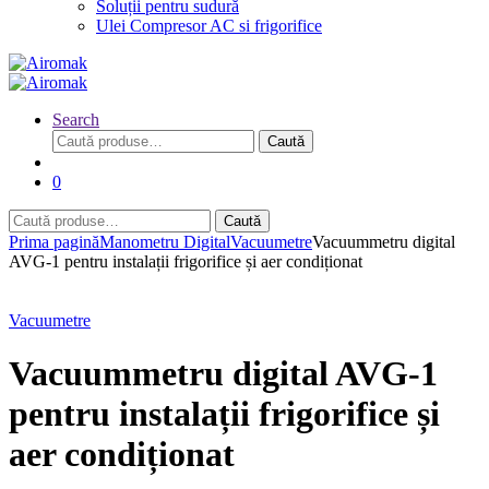
Soluții pentru sudură
Ulei Compresor AC si frigorifice
Search
Caută
Caută
după:
0
Caută
Caută
după:
Prima pagină
Manometru Digital
Vacuumetre
Vacuummetru digital
AVG-1 pentru instalații frigorifice și aer condiționat
Vacuumetre
Vacuummetru digital AVG-1
pentru instalații frigorifice și
aer condiționat