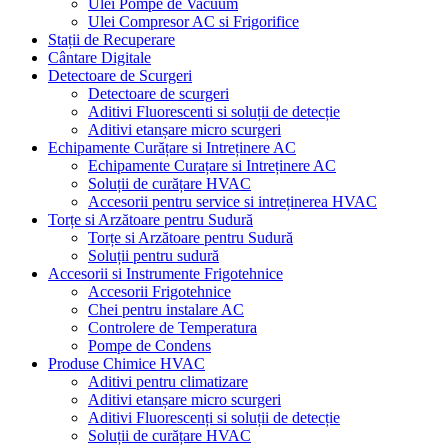
Ulei Pompe de Vacuum
Ulei Compresor AC si Frigorifice
Stații de Recuperare
Cântare Digitale
Detectoare de Scurgeri
Detectoare de scurgeri
Aditivi Fluorescenti si soluții de detecție
Aditivi etanșare micro scurgeri
Echipamente Curățare si Intreținere AC
Echipamente Curațare si Intreținere AC
Soluții de curățare HVAC
Accesorii pentru service si intreținerea HVAC
Torțe si Arzătoare pentru Sudură
Torțe si Arzătoare pentru Sudură
Soluții pentru sudură
Accesorii si Instrumente Frigotehnice
Accesorii Frigotehnice
Chei pentru instalare AC
Controlere de Temperatura
Pompe de Condens
Produse Chimice HVAC
Aditivi pentru climatizare
Aditivi etanșare micro scurgeri
Aditivi Fluorescenți si soluții de detecție
Soluții de curățare HVAC