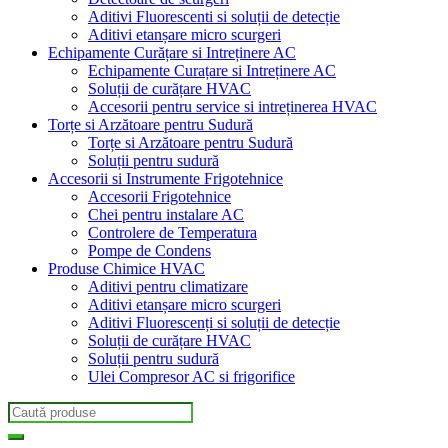
Aditivi Fluorescenti si soluții de detecție
Aditivi etanșare micro scurgeri
Echipamente Curățare si Intreținere AC
Echipamente Curațare si Intreținere AC
Soluții de curățare HVAC
Accesorii pentru service si intreținerea HVAC
Torțe si Arzătoare pentru Sudură
Torțe si Arzătoare pentru Sudură
Soluții pentru sudură
Accesorii si Instrumente Frigotehnice
Accesorii Frigotehnice
Chei pentru instalare AC
Controlere de Temperatura
Pompe de Condens
Produse Chimice HVAC
Aditivi pentru climatizare
Aditivi etanșare micro scurgeri
Aditivi Fluorescenți si soluții de detecție
Soluții de curățare HVAC
Soluții pentru sudură
Ulei Compresor AC si frigorifice
Search
for: