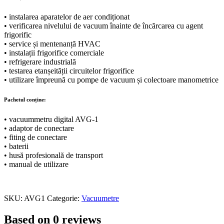
• instalarea aparatelor de aer condiționat
• verificarea nivelului de vacuum înainte de încărcarea cu agent
frigorific
• service și mentenanță HVAC
• instalații frigorifice comerciale
• refrigerare industrială
• testarea etanșeității circuitelor frigorifice
• utilizare împreună cu pompe de vacuum și colectoare manometrice
Pachetul conține:
• vacuummetru digital AVG-1
• adaptor de conectare
• fiting de conectare
• baterii
• husă profesională de transport
• manual de utilizare
SKU:
AVG1
Categorie:
Vacuumetre
Based on 0 reviews