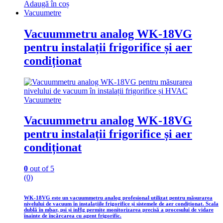
Adaugă în coș
Vacuumetre
Vacuummetru analog WK-18VG
pentru instalații frigorifice și aer
condiționat
Vacuumetre
Vacuummetru analog WK-18VG
pentru instalații frigorifice și aer
condiționat
0
out of 5
(0)
WK-18VG este un vacuummetru analog profesional utilizat pentru măsurarea
nivelului de vacuum în instalațiile frigorifice și sistemele de aer condiționat. Scala
dublă în mbar, psi și inHg permite monitorizarea precisă a procesului de vidare
înainte de încărcarea cu agent frigorific.