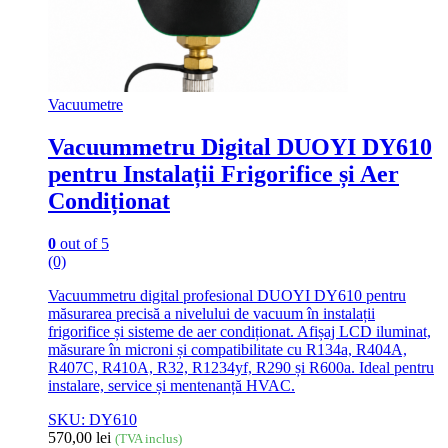
Vacuumetre
Vacuummetru Digital DUOYI DY610
pentru Instalații Frigorifice și Aer
Condiționat
0
out of 5
(0)
Vacuummetru digital profesional DUOYI DY610 pentru
măsurarea precisă a nivelului de vacuum în instalații
frigorifice și sisteme de aer condiționat. Afișaj LCD iluminat,
măsurare în microni și compatibilitate cu R134a, R404A,
R407C, R410A, R32, R1234yf, R290 și R600a. Ideal pentru
instalare, service și mentenanță HVAC.
SKU: DY610
570,00
lei
(TVA inclus)