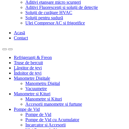
Aditivi etanșare micro scurgeri
Aditivi Fluorescenți si soluții de detecție
Soluții de curățare HVAC
Soluții pentru sudură
Ulei Compresor AC si frigorifice
Acasă
Contact
Refrigeranți & Freon
Truse de bercuit
Lărgitor de țevi
Îndoitor de țevi
Manometre Digitale
Manometru Digital
Vacuumetre
Manometre si Kituri
Manometre si Kituri
Accesorii manometre si furtune
Pompe de Vid
Pompe de Vid
Pompe de Vid cu Acumulator
Incarcator si Accesorii