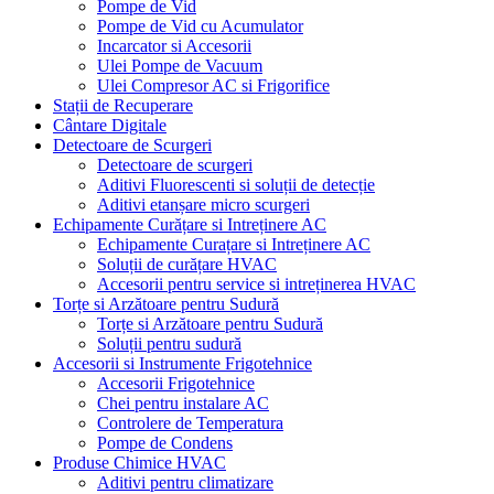
Pompe de Vid
Pompe de Vid cu Acumulator
Incarcator si Accesorii
Ulei Pompe de Vacuum
Ulei Compresor AC si Frigorifice
Stații de Recuperare
Cântare Digitale
Detectoare de Scurgeri
Detectoare de scurgeri
Aditivi Fluorescenti si soluții de detecție
Aditivi etanșare micro scurgeri
Echipamente Curățare si Intreținere AC
Echipamente Curațare si Intreținere AC
Soluții de curățare HVAC
Accesorii pentru service si intreținerea HVAC
Torțe si Arzătoare pentru Sudură
Torțe si Arzătoare pentru Sudură
Soluții pentru sudură
Accesorii si Instrumente Frigotehnice
Accesorii Frigotehnice
Chei pentru instalare AC
Controlere de Temperatura
Pompe de Condens
Produse Chimice HVAC
Aditivi pentru climatizare