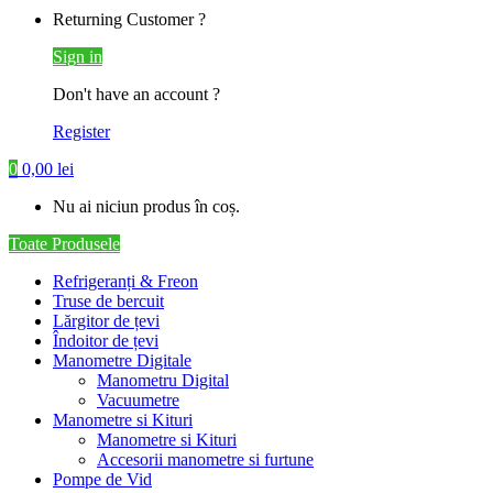
Returning Customer ?
Sign in
Don't have an account ?
Register
0
0,00
lei
Nu ai niciun produs în coș.
Toate Produsele
Refrigeranți & Freon
Truse de bercuit
Lărgitor de țevi
Îndoitor de țevi
Manometre Digitale
Manometru Digital
Vacuumetre
Manometre si Kituri
Manometre si Kituri
Accesorii manometre si furtune
Pompe de Vid