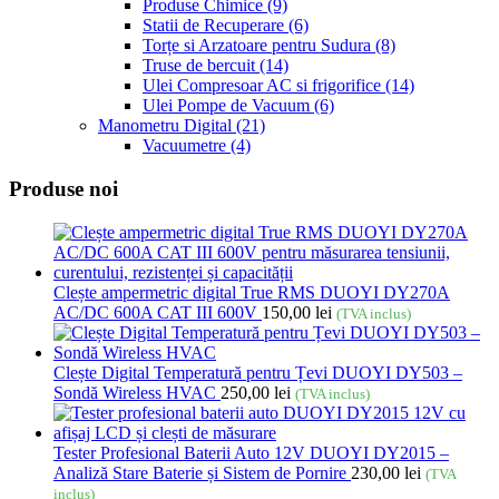
Produse Chimice
(9)
Statii de Recuperare
(6)
Torțe si Arzatoare pentru Sudura
(8)
Truse de bercuit
(14)
Ulei Compresoar AC si frigorifice
(14)
Ulei Pompe de Vacuum
(6)
Manometru Digital
(21)
Vacuumetre
(4)
Produse noi
Clește ampermetric digital True RMS DUOYI DY270A
AC/DC 600A CAT III 600V
150,00
lei
(TVA inclus)
Clește Digital Temperatură pentru Țevi DUOYI DY503 –
Sondă Wireless HVAC
250,00
lei
(TVA inclus)
Tester Profesional Baterii Auto 12V DUOYI DY2015 –
Analiză Stare Baterie și Sistem de Pornire
230,00
lei
(TVA
inclus)