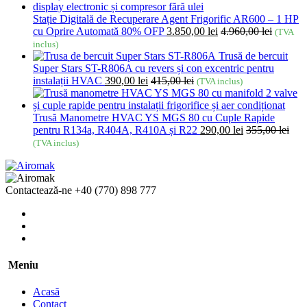
Stație Digitală de Recuperare Agent Frigorific AR600 – 1 HP
cu Oprire Automată 80% OFP
3.850,00
lei
4.960,00
lei
(TVA
inclus)
Trusă de bercuit
Super Stars ST-R806A cu revers și con excentric pentru
instalații HVAC
390,00
lei
415,00
lei
(TVA inclus)
Trusă Manometre HVAC YS MGS 80 cu Cuple Rapide
pentru R134a, R404A, R410A și R22
290,00
lei
355,00
lei
(TVA inclus)
Contactează-ne
+40 (770) 898 777
Meniu
Acasă
Contact