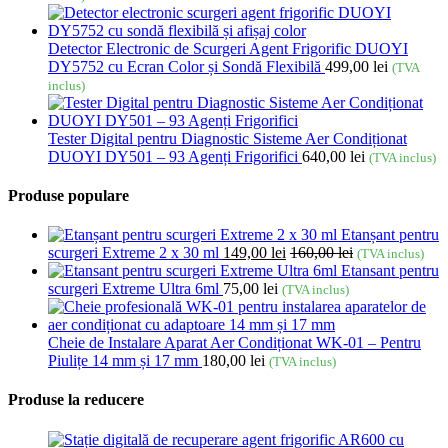
Detector Electronic de Scurgeri Agent Frigorific DUOYI
DY5752 cu Ecran Color și Sondă Flexibilă
499,00
lei
(TVA
inclus)
Tester Digital pentru Diagnostic Sisteme Aer Condiționat
DUOYI DY501 – 93 Agenți Frigorifici
640,00
lei
(TVA inclus)
Produse populare
Etanșant pentru
scurgeri Extreme 2 x 30 ml
149,00
lei
160,00
lei
(TVA inclus)
Etansant pentru
scurgeri Extreme Ultra 6ml
75,00
lei
(TVA inclus)
Cheie de Instalare Aparat Aer Condiționat WK-01 – Pentru
Piulițe 14 mm și 17 mm
180,00
lei
(TVA inclus)
Produse la reducere