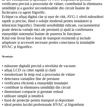
verificarea precisă a procesului de vidare, contribuind la eliminarea
umidității și a gazelor necondensabile din circuit înainte de
încărcarea cu agent frigorific.
Echipat cu afișaj digital clar și ușor de citit, AVG-1 oferă măsurători
rapide și precise, fiind o soluție modernă pentru instalatori și
tehnicieni frigorifici. Datorită sensibilității ridicate, vacuummetrul
poate detecta variații mici ale presiunii și ajută la confirmarea
etanșeității sistemului înainte de punerea în funcțiune.
Kitul este livrat într-o husă de transport rezistentă și include
adaptoare și accesorii necesare pentru conectarea la instalațiile
HVAC și frigorifice.
Avantaje:
• măsurare digitală precisă a nivelului de vacuum
• afișaj LCD cu citire rapidă și clară
• monitorizare în timp real a procesului de vidare
• detectarea variațiilor fine de presiune
• verificarea eficientă a etanșeității instalației
• contribuie la eliminarea umidității din circuit
• dimensiuni compacte și greutate redusă
• utilizare simplă și intuitivă
• husă de protecție pentru transport și depozitare
• ideal pentru lucrări profesionale HVAC și frigotehnie