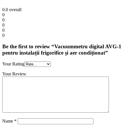
0.0
overall
0
0
0
0
0
Be the first to review “Vacuummetru digital AVG-1
pentru instalații frigorifice și aer condiționat”
Your Rating
Your Review
Name
*