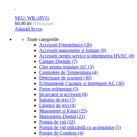
SKU: WK-18VG
60,00
lei
(TVA inclus)
Adaugă în coș
Toate categoriile
Accesorii Frigotehnice
(26)
Accesorii manometre si furtune
(9)
Accesorii pentru service si intretinerea HVAC
(8)
Cantare Digitale
(7)
Chei pentru instalare AC
(3)
Controlere de Temperatura
(4)
Detectoare de scurgeri
(30)
Echipamente Curatare si Intretinere AC
(30)
Freon refrigerant
(5)
Incarcator si accesorii
(8)
Îndoitor de țevi
(7)
Lărgitor de țevi
(4)
Manometre si Kituri
(25)
Manometru Digital
(21)
Pompa de vid
(32)
Pompă de vid utilizabilă cu acumulator
(5)
Pompe de Condens
(4)