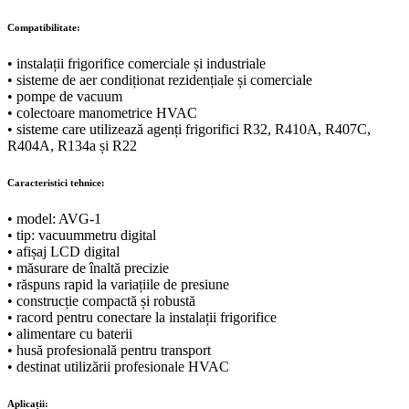
Compatibilitate:
• instalații frigorifice comerciale și industriale
• sisteme de aer condiționat rezidențiale și comerciale
• pompe de vacuum
• colectoare manometrice HVAC
• sisteme care utilizează agenți frigorifici R32, R410A, R407C,
R404A, R134a și R22
Caracteristici tehnice:
• model: AVG-1
• tip: vacuummetru digital
• afișaj LCD digital
• măsurare de înaltă precizie
• răspuns rapid la variațiile de presiune
• construcție compactă și robustă
• racord pentru conectare la instalații frigorifice
• alimentare cu baterii
• husă profesională pentru transport
• destinat utilizării profesionale HVAC
Aplicații: