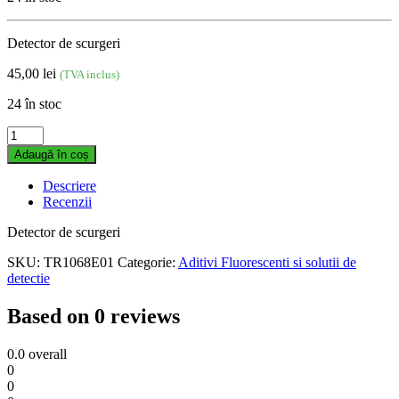
Detector de scurgeri
45,00
lei
(TVA inclus)
24 în stoc
Soluție
de
Adaugă în coș
contrast
Brilliant
Descriere
60ml
Recenzii
quantity
Detector de scurgeri
SKU:
TR1068E01
Categorie:
Aditivi Fluorescenti si solutii de
detectie
Based on 0 reviews
0.0
overall
0
0