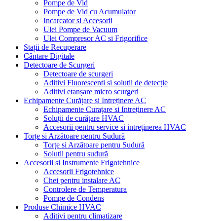
Pompe de Vid
Pompe de Vid cu Acumulator
Incarcator si Accesorii
Ulei Pompe de Vacuum
Ulei Compresor AC si Frigorifice
Stații de Recuperare
Cântare Digitale
Detectoare de Scurgeri
Detectoare de scurgeri
Aditivi Fluorescenti si soluții de detecție
Aditivi etanșare micro scurgeri
Echipamente Curățare si Intreținere AC
Echipamente Curațare si Intreținere AC
Soluții de curățare HVAC
Accesorii pentru service si intreținerea HVAC
Torțe si Arzătoare pentru Sudură
Torțe si Arzătoare pentru Sudură
Soluții pentru sudură
Accesorii si Instrumente Frigotehnice
Accesorii Frigotehnice
Chei pentru instalare AC
Controlere de Temperatura
Pompe de Condens
Produse Chimice HVAC
Aditivi pentru climatizare