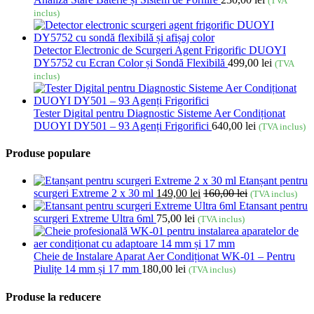
(TVA
inclus)
Detector Electronic de Scurgeri Agent Frigorific DUOYI
DY5752 cu Ecran Color și Sondă Flexibilă
499,00
lei
(TVA
inclus)
Tester Digital pentru Diagnostic Sisteme Aer Condiționat
DUOYI DY501 – 93 Agenți Frigorifici
640,00
lei
(TVA inclus)
Produse populare
Etanșant pentru
scurgeri Extreme 2 x 30 ml
149,00
lei
160,00
lei
(TVA inclus)
Etansant pentru
scurgeri Extreme Ultra 6ml
75,00
lei
(TVA inclus)
Cheie de Instalare Aparat Aer Condiționat WK-01 – Pentru
Piulițe 14 mm și 17 mm
180,00
lei
(TVA inclus)
Produse la reducere