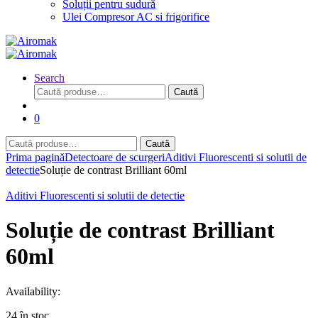
Soluții pentru sudură
Ulei Compresor AC si frigorifice
Search
Caută
Caută
după:
0
Caută
Caută
după:
Prima pagină
Detectoare de scurgeri
Aditivi Fluorescenti si solutii de
detectie
Soluție de contrast Brilliant 60ml
Aditivi Fluorescenti si solutii de detectie
Soluție de contrast Brilliant
60ml
Availability:
24 în stoc