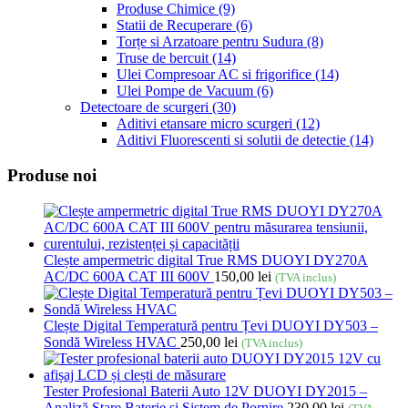
Produse Chimice
(9)
Statii de Recuperare
(6)
Torțe si Arzatoare pentru Sudura
(8)
Truse de bercuit
(14)
Ulei Compresoar AC si frigorifice
(14)
Ulei Pompe de Vacuum
(6)
Detectoare de scurgeri
(30)
Aditivi etansare micro scurgeri
(12)
Aditivi Fluorescenti si solutii de detectie
(14)
Produse noi
Clește ampermetric digital True RMS DUOYI DY270A
AC/DC 600A CAT III 600V
150,00
lei
(TVA inclus)
Clește Digital Temperatură pentru Țevi DUOYI DY503 –
Sondă Wireless HVAC
250,00
lei
(TVA inclus)
Tester Profesional Baterii Auto 12V DUOYI DY2015 –
Analiză Stare Baterie și Sistem de Pornire
230,00
lei