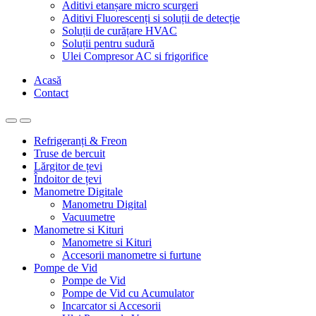
Aditivi etanșare micro scurgeri
Aditivi Fluorescenți si soluții de detecție
Soluții de curățare HVAC
Soluții pentru sudură
Ulei Compresor AC si frigorifice
Acasă
Contact
Refrigeranți & Freon
Truse de bercuit
Lărgitor de țevi
Îndoitor de țevi
Manometre Digitale
Manometru Digital
Vacuumetre
Manometre si Kituri
Manometre si Kituri
Accesorii manometre si furtune
Pompe de Vid
Pompe de Vid
Pompe de Vid cu Acumulator
Incarcator si Accesorii