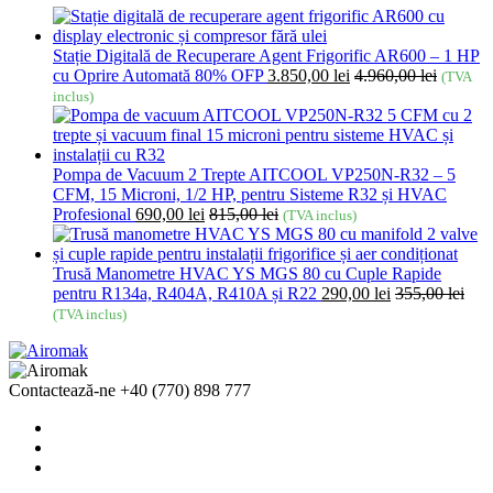
Stație Digitală de Recuperare Agent Frigorific AR600 – 1 HP
cu Oprire Automată 80% OFP
3.850,00
lei
4.960,00
lei
(TVA
inclus)
Pompa de Vacuum 2 Trepte AITCOOL VP250N-R32 – 5
CFM, 15 Microni, 1/2 HP, pentru Sisteme R32 și HVAC
Profesional
690,00
lei
815,00
lei
(TVA inclus)
Trusă Manometre HVAC YS MGS 80 cu Cuple Rapide
pentru R134a, R404A, R410A și R22
290,00
lei
355,00
lei
(TVA inclus)
Contactează-ne
+40 (770) 898 777