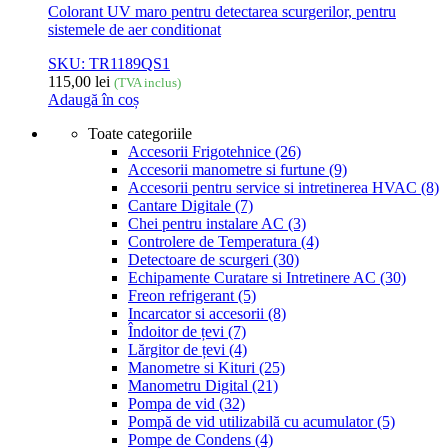
Colorant UV maro pentru detectarea scurgerilor, pentru
sistemele de aer conditionat
SKU: TR1189QS1
115,00
lei
(TVA inclus)
Adaugă în coș
Toate categoriile
Accesorii Frigotehnice
(26)
Accesorii manometre si furtune
(9)
Accesorii pentru service si intretinerea HVAC
(8)
Cantare Digitale
(7)
Chei pentru instalare AC
(3)
Controlere de Temperatura
(4)
Detectoare de scurgeri
(30)
Echipamente Curatare si Intretinere AC
(30)
Freon refrigerant
(5)
Incarcator si accesorii
(8)
Îndoitor de țevi
(7)
Lărgitor de țevi
(4)
Manometre si Kituri
(25)
Manometru Digital
(21)
Pompa de vid
(32)
Pompă de vid utilizabilă cu acumulator
(5)
Pompe de Condens
(4)