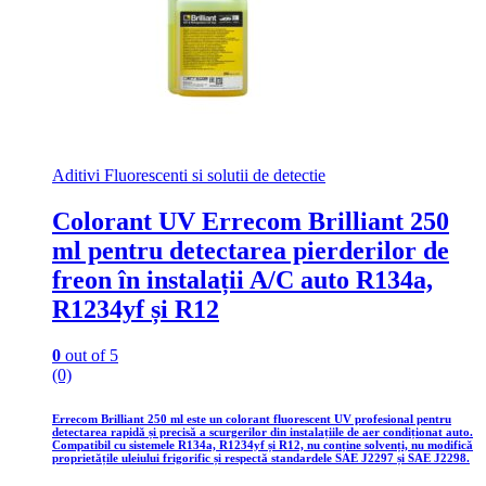
Aditivi Fluorescenti si solutii de detectie
Colorant UV Errecom Brilliant 250
ml pentru detectarea pierderilor de
freon în instalații A/C auto R134a,
R1234yf și R12
0
out of 5
(0)
Errecom Brilliant 250 ml este un colorant fluorescent UV profesional pentru
detectarea rapidă și precisă a scurgerilor din instalațiile de aer condiționat auto.
Compatibil cu sistemele R134a, R1234yf și R12, nu conține solvenți, nu modifică
proprietățile uleiului frigorific și respectă standardele SAE J2297 și SAE J2298.