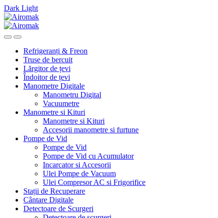
Dark
Light
Skip
Skip
to
to
navigation
content
Refrigeranți & Freon
Truse de bercuit
Lărgitor de țevi
Îndoitor de țevi
Manometre Digitale
Manometru Digital
Vacuumetre
Manometre si Kituri
Manometre si Kituri
Accesorii manometre si furtune
Pompe de Vid
Pompe de Vid
Pompe de Vid cu Acumulator
Incarcator si Accesorii
Ulei Pompe de Vacuum
Ulei Compresor AC si Frigorifice
Stații de Recuperare
Cântare Digitale
Detectoare de Scurgeri
Detectoare de scurgeri