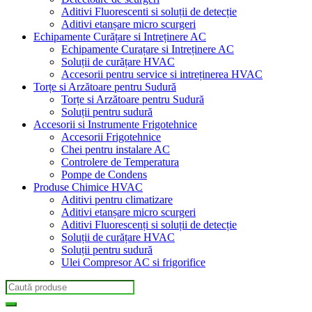
Aditivi Fluorescenti si soluții de detecție
Aditivi etanșare micro scurgeri
Echipamente Curățare si Intreținere AC
Echipamente Curațare si Intreținere AC
Soluții de curățare HVAC
Accesorii pentru service si intreținerea HVAC
Torțe si Arzătoare pentru Sudură
Torțe si Arzătoare pentru Sudură
Soluții pentru sudură
Accesorii si Instrumente Frigotehnice
Accesorii Frigotehnice
Chei pentru instalare AC
Controlere de Temperatura
Pompe de Condens
Produse Chimice HVAC
Aditivi pentru climatizare
Aditivi etanșare micro scurgeri
Aditivi Fluorescenți si soluții de detecție
Soluții de curățare HVAC
Soluții pentru sudură
Ulei Compresor AC si frigorifice
Search
for: