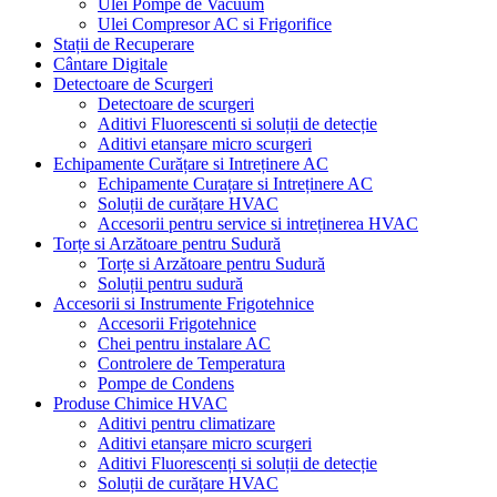
Ulei Pompe de Vacuum
Ulei Compresor AC si Frigorifice
Stații de Recuperare
Cântare Digitale
Detectoare de Scurgeri
Detectoare de scurgeri
Aditivi Fluorescenti si soluții de detecție
Aditivi etanșare micro scurgeri
Echipamente Curățare si Intreținere AC
Echipamente Curațare si Intreținere AC
Soluții de curățare HVAC
Accesorii pentru service si intreținerea HVAC
Torțe si Arzătoare pentru Sudură
Torțe si Arzătoare pentru Sudură
Soluții pentru sudură
Accesorii si Instrumente Frigotehnice
Accesorii Frigotehnice
Chei pentru instalare AC
Controlere de Temperatura
Pompe de Condens
Produse Chimice HVAC
Aditivi pentru climatizare
Aditivi etanșare micro scurgeri
Aditivi Fluorescenți si soluții de detecție
Soluții de curățare HVAC