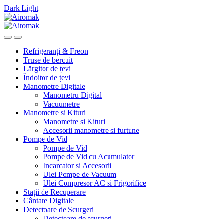
Dark
Light
Skip
Skip
to
to
navigation
content
Refrigeranți & Freon
Truse de bercuit
Lărgitor de țevi
Îndoitor de țevi
Manometre Digitale
Manometru Digital
Vacuumetre
Manometre si Kituri
Manometre si Kituri
Accesorii manometre si furtune
Pompe de Vid
Pompe de Vid
Pompe de Vid cu Acumulator
Incarcator si Accesorii
Ulei Pompe de Vacuum
Ulei Compresor AC si Frigorifice
Stații de Recuperare
Cântare Digitale
Detectoare de Scurgeri
Detectoare de scurgeri