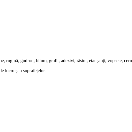
me, rugină, gudron, bitum, grafit, adezivi, rășini, etanșanți, vopsele, cerne
de lucru și a suprafețelor.