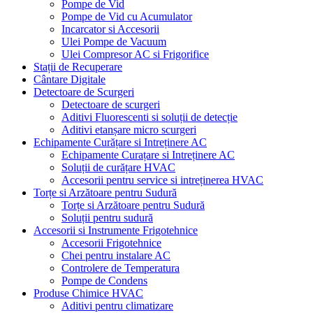
Pompe de Vid
Pompe de Vid cu Acumulator
Incarcator si Accesorii
Ulei Pompe de Vacuum
Ulei Compresor AC si Frigorifice
Stații de Recuperare
Cântare Digitale
Detectoare de Scurgeri
Detectoare de scurgeri
Aditivi Fluorescenti si soluții de detecție
Aditivi etanșare micro scurgeri
Echipamente Curățare si Intreținere AC
Echipamente Curațare si Intreținere AC
Soluții de curățare HVAC
Accesorii pentru service si intreținerea HVAC
Torțe si Arzătoare pentru Sudură
Torțe si Arzătoare pentru Sudură
Soluții pentru sudură
Accesorii si Instrumente Frigotehnice
Accesorii Frigotehnice
Chei pentru instalare AC
Controlere de Temperatura
Pompe de Condens
Produse Chimice HVAC
Aditivi pentru climatizare