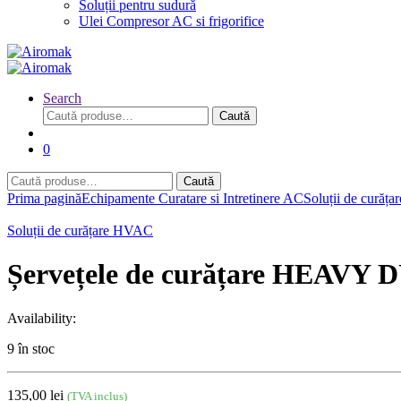
Soluții pentru sudură
Ulei Compresor AC si frigorifice
Search
Caută
Caută
după:
0
Caută
Caută
după:
Prima pagină
Echipamente Curatare si Intretinere AC
Soluții de curăț
Soluții de curățare HVAC
Șervețele de curățare HEAVY
Availability:
9 în stoc
135,00
lei
(TVA inclus)