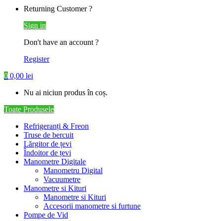
Returning Customer ?
Sign in
Don't have an account ?
Register
0
0,00
lei
Nu ai niciun produs în coș.
Toate Produsele
Refrigeranți & Freon
Truse de bercuit
Lărgitor de țevi
Îndoitor de țevi
Manometre Digitale
Manometru Digital
Vacuumetre
Manometre si Kituri
Manometre si Kituri
Accesorii manometre si furtune
Pompe de Vid