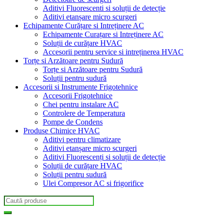
Aditivi Fluorescenti si soluții de detecție
Aditivi etanșare micro scurgeri
Echipamente Curățare si Intreținere AC
Echipamente Curațare si Intreținere AC
Soluții de curățare HVAC
Accesorii pentru service si intreținerea HVAC
Torțe si Arzătoare pentru Sudură
Torțe si Arzătoare pentru Sudură
Soluții pentru sudură
Accesorii si Instrumente Frigotehnice
Accesorii Frigotehnice
Chei pentru instalare AC
Controlere de Temperatura
Pompe de Condens
Produse Chimice HVAC
Aditivi pentru climatizare
Aditivi etanșare micro scurgeri
Aditivi Fluorescenți si soluții de detecție
Soluții de curățare HVAC
Soluții pentru sudură
Ulei Compresor AC si frigorifice
Search
for: