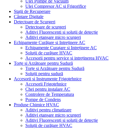
Ulei Pompe de Vacuum
Ulei Compresor AC si Frigorifice
Stații de Recuperare
Cântare Digitale
Detectoare de Scurgeri
Detectoare de scurgeri
Aditivi Fluorescenti si soluții de detecție
Aditivi etanșare micro scurgeri
Echipamente Curățare si Intreținere AC
Echipamente Curațare si Intreținere AC
Soluții de curățare HVAC
Accesorii pentru service si intreținerea HVAC
Torțe si Arzătoare pentru Sudură
Torțe si Arzătoare pentru Sudură
Soluții pentru sudură
Accesorii si Instrumente Frigotehnice
Accesorii Frigotehnice
Chei pentru instalare AC
Controlere de Temperatura
Pompe de Condens
Produse Chimice HVAC
Aditivi pentru climatizare
Aditivi etanșare micro scurgeri
Aditivi Fluorescenți si soluții de detecție
Soluții de curățare HVAC