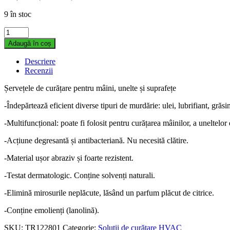
9 în stoc
Șervețele
de
Adaugă în coș
curățare
HEAVY
Descriere
DUTY
Recenzii
40
WIPES
Șervețele de curățare pentru mâini, unelte și suprafețe
quantity
-Îndepărtează eficient diverse tipuri de murdărie: ulei, lubrifiant, grăsi
-Multifuncțional: poate fi folosit pentru curățarea mâinilor, a uneltelor 
-Acțiune degresantă și antibacteriană. Nu necesită clătire.
-Material ușor abraziv și foarte rezistent.
-Testat dermatologic. Conține solvenți naturali.
-Elimină mirosurile neplăcute, lăsând un parfum plăcut de citrice.
-Conține emolienți (lanolină).
SKU:
TR122801
Categorie:
Soluții de curățare HVAC