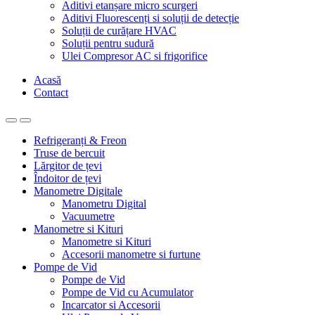
Aditivi etanșare micro scurgeri
Aditivi Fluorescenți si soluții de detecție
Soluții de curățare HVAC
Soluții pentru sudură
Ulei Compresor AC si frigorifice
Acasă
Contact
Refrigeranți & Freon
Truse de bercuit
Lărgitor de țevi
Îndoitor de țevi
Manometre Digitale
Manometru Digital
Vacuumetre
Manometre si Kituri
Manometre si Kituri
Accesorii manometre si furtune
Pompe de Vid
Pompe de Vid
Pompe de Vid cu Acumulator
Incarcator si Accesorii