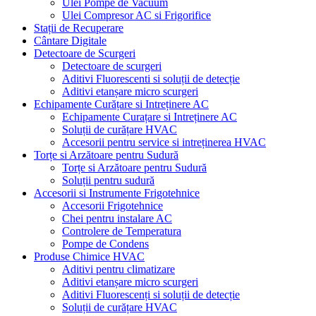
Ulei Pompe de Vacuum
Ulei Compresor AC si Frigorifice
Stații de Recuperare
Cântare Digitale
Detectoare de Scurgeri
Detectoare de scurgeri
Aditivi Fluorescenti si soluții de detecție
Aditivi etanșare micro scurgeri
Echipamente Curățare si Intreținere AC
Echipamente Curațare si Intreținere AC
Soluții de curățare HVAC
Accesorii pentru service si intreținerea HVAC
Torțe si Arzătoare pentru Sudură
Torțe si Arzătoare pentru Sudură
Soluții pentru sudură
Accesorii si Instrumente Frigotehnice
Accesorii Frigotehnice
Chei pentru instalare AC
Controlere de Temperatura
Pompe de Condens
Produse Chimice HVAC
Aditivi pentru climatizare
Aditivi etanșare micro scurgeri
Aditivi Fluorescenți si soluții de detecție
Soluții de curățare HVAC