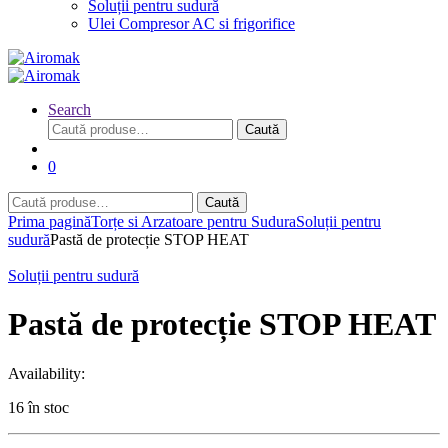
Soluții pentru sudură
Ulei Compresor AC si frigorifice
Search
Caută
Caută
după:
0
Caută
Caută
după:
Prima pagină
Torțe si Arzatoare pentru Sudura
Soluții pentru
sudură
Pastă de protecție STOP HEAT
Soluții pentru sudură
Pastă de protecție STOP HEAT
Availability:
16 în stoc