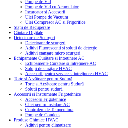
Pompe de Vid
Pompe de Vid cu Acumulator
Incarcator si Accesorii
Ulei Pompe de Vacuum
Ulei Compresor AC si Frigorifice
Stații de Recuperare
Cântare Digitale
Detectoare de Scurgeri
Detectoare de scurgeri
Aditivi Fluorescenti si soluții de detecție
Aditivi etanșare micro scurgeri
Echipamente Curățare si Intreținere AC
Echipamente Curațare si Intreținere AC
Soluții de curățare HVAC
Accesorii pentru service si intreținerea HVAC
Torțe si Arzătoare pentru Sudură
Torțe si Arzătoare pentru Sudură
Soluții pentru sudură
Accesorii si Instrumente Frigotehnice
Accesorii Frigotehnice
Chei pentru instalare AC
Controlere de Temperatura
Pompe de Condens
Produse Chimice HVAC
Aditivi pentru climatizare