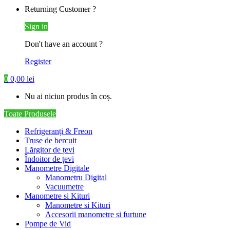
Returning Customer ?
Sign in
Don't have an account ?
Register
0
0,00
lei
Nu ai niciun produs în coș.
Toate Produsele
Refrigeranți & Freon
Truse de bercuit
Lărgitor de țevi
Îndoitor de țevi
Manometre Digitale
Manometru Digital
Vacuumetre
Manometre si Kituri
Manometre si Kituri
Accesorii manometre si furtune
Pompe de Vid