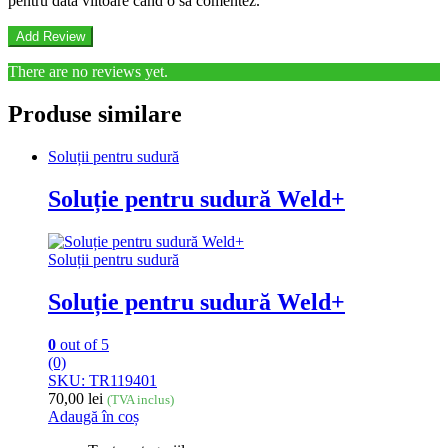
pentru data viitoare când o să comentez.
There are no reviews yet.
Produse similare
Soluții pentru sudură
Soluție pentru sudură Weld+
Soluții pentru sudură
Soluție pentru sudură Weld+
0
out of 5
(0)
SKU: TR119401
70,00
lei
(TVA inclus)
Adaugă în coș