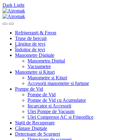
Dark
Light
Skip
Skip
to
to
navigation
content
Refrigeranți & Freon
Truse de bercuit
Lărgitor de țevi
Îndoitor de țevi
Manometre Digitale
Manometru Digital
Vacuumetre
Manometre si Kituri
Manometre si Kituri
Accesorii manometre si furtune
Pompe de Vid
Pompe de Vid
Pompe de Vid cu Acumulator
Incarcator si Accesorii
Ulei Pompe de Vacuum
Ulei Compresor AC si Frigorifice
Stații de Recuperare
Cântare Digitale
Detectoare de Scurgeri
Detectoare de scurgeri