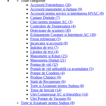
Toate categoriile
Accesorii Frigotehnice
(26)
Accesorii manometre si furtune
(9)
Accesorii pentru service si intretinerea HVAC
(8)
Cantare Digitale
(7)
Chei pentru instalare AC
(3)
Controlere de Temperatura
(4)
Detectoare de scurgeri
(30)
Echipamente Curatare si Intretinere AC
(30)
Freon refrigerant
(5)
Incarcator si accesorii
(8)
Îndoitor de țevi
(7)
Lărgitor de țevi
(4)
Manometre si Kituri
(25)
Manometru Digital
(21)
Pompa de vid
(32)
Pompă de vid utilizabilă cu acumulator
(5)
Pompe de Condens
(4)
Produse Chimice
(9)
Statii de Recuperare
(6)
Torțe si Arzatoare pentru Sudura
(8)
Truse de bercuit
(14)
Ulei Compresoar AC si frigorifice
(14)
Ulei Pompe de Vacuum
(6)
Torțe si Arzatoare pentru Sudura
(8)