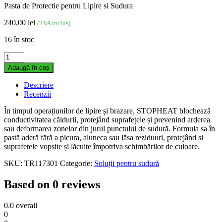
Pasta de Protectie pentru Lipire si Sudura
240,00
lei
(TVA inclus)
16 în stoc
Pastă
de
Adaugă în coș
protecție
STOP
Descriere
HEAT
Recenzii
quantity
În timpul operațiunilor de lipire și brazare, STOPHEAT blochează
conductivitatea căldurii, protejând suprafețele și prevenind arderea
sau deformarea zonelor din jurul punctului de sudură. Formula sa în
pastă aderă fără a picura, aluneca sau lăsa reziduuri, protejând și
suprafețele vopsite și lăcuite împotriva schimbărilor de culoare.
SKU:
TR117301
Categorie:
Soluții pentru sudură
Based on 0 reviews
0.0
overall
0