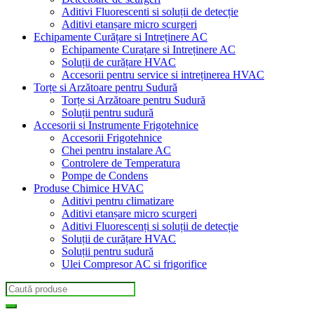
Aditivi Fluorescenti si soluții de detecție
Aditivi etanșare micro scurgeri
Echipamente Curățare si Intreținere AC
Echipamente Curațare si Intreținere AC
Soluții de curățare HVAC
Accesorii pentru service si intreținerea HVAC
Torțe si Arzătoare pentru Sudură
Torțe si Arzătoare pentru Sudură
Soluții pentru sudură
Accesorii si Instrumente Frigotehnice
Accesorii Frigotehnice
Chei pentru instalare AC
Controlere de Temperatura
Pompe de Condens
Produse Chimice HVAC
Aditivi pentru climatizare
Aditivi etanșare micro scurgeri
Aditivi Fluorescenți si soluții de detecție
Soluții de curățare HVAC
Soluții pentru sudură
Ulei Compresor AC si frigorifice
Search
for: