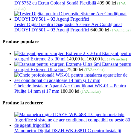
DY5752 cu Ecran Color și Sondă Flexibilă
499,00
lei
(TVA
inclus)
Tester Digital pentru Diagnostic Sisteme Aer Condiționat
DUOYI DY501 – 93 Agenți Frigorifici
640,00
lei
(TVA inclus)
Produse populare
Etanșant pentru
scurgeri Extreme 2 x 30 ml
149,00
lei
160,00
lei
(TVA inclus)
Etansant pentru
scurgeri Extreme Ultra 6ml
75,00
lei
(TVA inclus)
Cheie de Instalare Aparat Aer Condiționat WK-01 – Pentru
Piulițe 14 mm și 17 mm
180,00
lei
(TVA inclus)
Produse la reducere
Manometru Digital DSZH WK-6881LC pentru Instalații