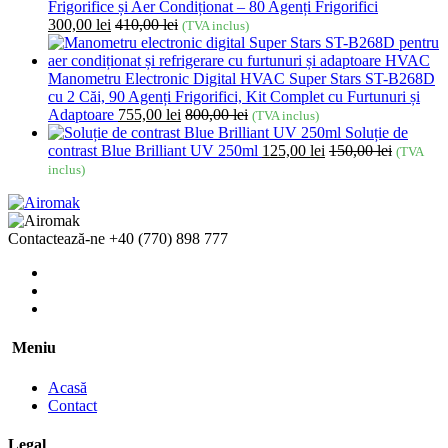
Frigorifice și Aer Condiționat – 80 Agenți Frigorifici
300,00
lei
410,00
lei
(TVA inclus)
Manometru Electronic Digital HVAC Super Stars ST-B268D
cu 2 Căi, 90 Agenți Frigorifici, Kit Complet cu Furtunuri și
Adaptoare
755,00
lei
800,00
lei
(TVA inclus)
Soluție de
contrast Blue Brilliant UV 250ml
125,00
lei
150,00
lei
(TVA
inclus)
Contactează-ne
+40 (770) 898 777
Meniu
Acasă
Contact
Legal