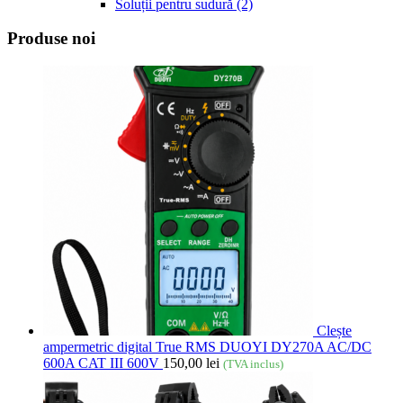
Soluții pentru sudură
(2)
Produse noi
Clește
ampermetric digital True RMS DUOYI DY270A AC/DC
600A CAT III 600V
150,00
lei
(TVA inclus)