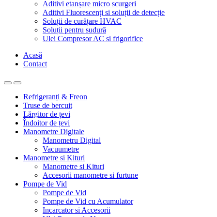
Aditivi etanșare micro scurgeri
Aditivi Fluorescenți si soluții de detecție
Soluții de curățare HVAC
Soluții pentru sudură
Ulei Compresor AC si frigorifice
Acasă
Contact
Refrigeranți & Freon
Truse de bercuit
Lărgitor de țevi
Îndoitor de țevi
Manometre Digitale
Manometru Digital
Vacuumetre
Manometre si Kituri
Manometre si Kituri
Accesorii manometre si furtune
Pompe de Vid
Pompe de Vid
Pompe de Vid cu Acumulator
Incarcator si Accesorii