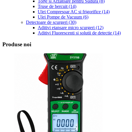
Torțe si Arzatoare pentru Sudura
(8)
Truse de bercuit
(14)
Ulei Compresoar AC si frigorifice
(14)
Ulei Pompe de Vacuum
(6)
Detectoare de scurgeri
(30)
Aditivi etansare micro scurgeri
(12)
Aditivi Fluorescenti si solutii de detectie
(14)
Produse noi