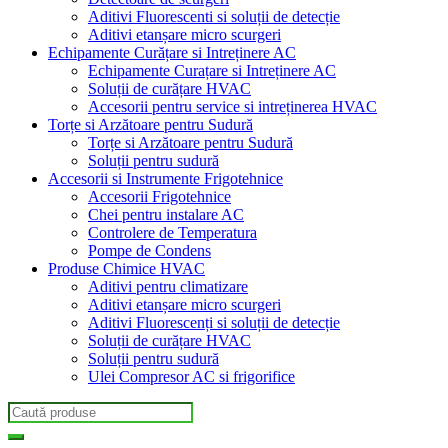
Aditivi Fluorescenti si soluții de detecție
Aditivi etanșare micro scurgeri
Echipamente Curățare si Intreținere AC
Echipamente Curațare si Intreținere AC
Soluții de curățare HVAC
Accesorii pentru service si intreținerea HVAC
Torțe si Arzătoare pentru Sudură
Torțe si Arzătoare pentru Sudură
Soluții pentru sudură
Accesorii si Instrumente Frigotehnice
Accesorii Frigotehnice
Chei pentru instalare AC
Controlere de Temperatura
Pompe de Condens
Produse Chimice HVAC
Aditivi pentru climatizare
Aditivi etanșare micro scurgeri
Aditivi Fluorescenți si soluții de detecție
Soluții de curățare HVAC
Soluții pentru sudură
Ulei Compresor AC si frigorifice
Search
for: