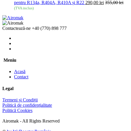
pentru R134a, R404A, R410A și R22
290,00
lei
355,00
lei
(TVA inclus)
Contactează-ne
+40 (770) 898 777
Meniu
Acasă
Contact
Legal
Termeni și Condiții
Politică de confidențialitate
Politică Cookies
Airomak - All Rights Reserved