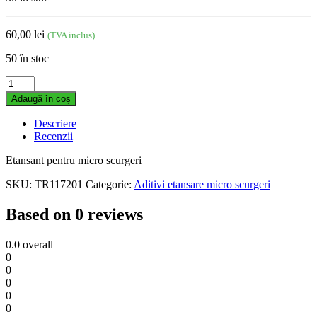
60,00
lei
(TVA inclus)
50 în stoc
Etansant
pentru
Adaugă în coș
scurgeri
External
Descriere
P
Recenzii
quantity
Etansant pentru micro scurgeri
SKU:
TR117201
Categorie:
Aditivi etansare micro scurgeri
Based on 0 reviews
0.0
overall
0
0
0
0
0