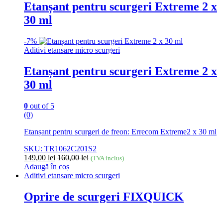
Etanșant pentru scurgeri Extreme 2 x
30 ml
-
7%
Aditivi etansare micro scurgeri
Etanșant pentru scurgeri Extreme 2 x
30 ml
0
out of 5
(0)
Etanșant pentru scurgeri de freon: Errecom Extreme2 x 30 ml
SKU: TR1062C201S2
149,00
lei
160,00
lei
(TVA inclus)
Adaugă în coș
Aditivi etansare micro scurgeri
Oprire de scurgeri FIXQUICK