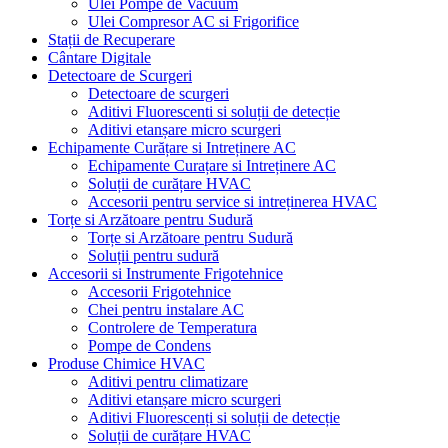
Ulei Pompe de Vacuum
Ulei Compresor AC si Frigorifice
Stații de Recuperare
Cântare Digitale
Detectoare de Scurgeri
Detectoare de scurgeri
Aditivi Fluorescenti si soluții de detecție
Aditivi etanșare micro scurgeri
Echipamente Curățare si Intreținere AC
Echipamente Curațare si Intreținere AC
Soluții de curățare HVAC
Accesorii pentru service si intreținerea HVAC
Torțe si Arzătoare pentru Sudură
Torțe si Arzătoare pentru Sudură
Soluții pentru sudură
Accesorii si Instrumente Frigotehnice
Accesorii Frigotehnice
Chei pentru instalare AC
Controlere de Temperatura
Pompe de Condens
Produse Chimice HVAC
Aditivi pentru climatizare
Aditivi etanșare micro scurgeri
Aditivi Fluorescenți si soluții de detecție
Soluții de curățare HVAC