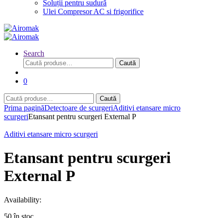
Soluții pentru sudură
Ulei Compresor AC si frigorifice
Search
Caută
Caută
după:
0
Caută
Caută
după:
Prima pagină
Detectoare de scurgeri
Aditivi etansare micro
scurgeri
Etansant pentru scurgeri External P
Aditivi etansare micro scurgeri
Etansant pentru scurgeri
External P
Availability:
50 în stoc