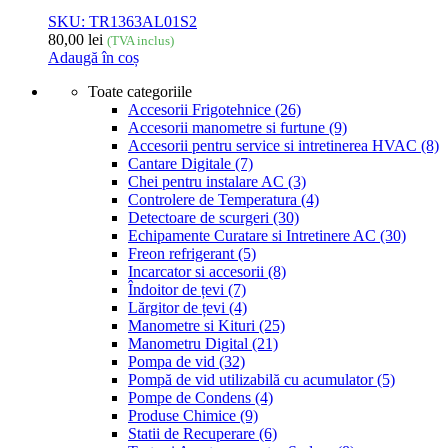
SKU: TR1363AL01S2
80,00
lei
(TVA inclus)
Adaugă în coș
Toate categoriile
Accesorii Frigotehnice
(26)
Accesorii manometre si furtune
(9)
Accesorii pentru service si intretinerea HVAC
(8)
Cantare Digitale
(7)
Chei pentru instalare AC
(3)
Controlere de Temperatura
(4)
Detectoare de scurgeri
(30)
Echipamente Curatare si Intretinere AC
(30)
Freon refrigerant
(5)
Incarcator si accesorii
(8)
Îndoitor de țevi
(7)
Lărgitor de țevi
(4)
Manometre si Kituri
(25)
Manometru Digital
(21)
Pompa de vid
(32)
Pompă de vid utilizabilă cu acumulator
(5)
Pompe de Condens
(4)
Produse Chimice
(9)
Statii de Recuperare
(6)