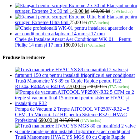
Etanșant pentru
scurgeri Extreme 2 x 30 ml
149,00
lei
160,00
lei
(TVA inclus)
Etansant pentru
scurgeri Extreme Ultra 6ml
75,00
lei
(TVA inclus)
Cheie de Instalare Aparat Aer Condiționat WK-01 – Pentru
Piulițe 14 mm și 17 mm
180,00
lei
(TVA inclus)
Produse la reducere
Trusă Manometre YS 89 cu Cuple Rapide pentru R22,
R134a, R404A și R410A
270,00
lei
290,00
lei
(TVA inclus)
Pompa de Vacuum 2 Trepte AITCOOL VP250N-R32 – 5
CFM, 15 Microni, 1/2 HP, pentru Sisteme R32 și HVAC
Profesional
690,00
lei
815,00
lei
(TVA inclus)
Trusă Manometre HVAC YS MGS 80 cu Cuple Rapide