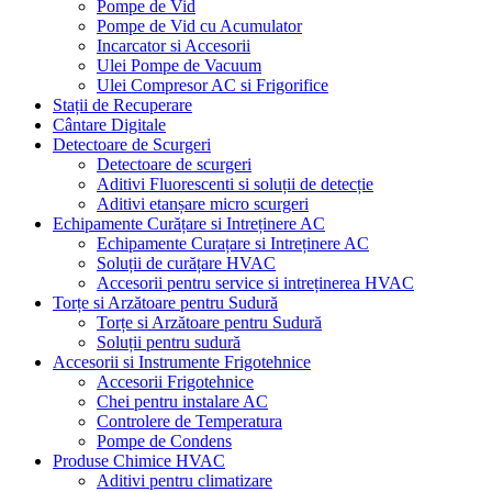
Pompe de Vid
Pompe de Vid cu Acumulator
Incarcator si Accesorii
Ulei Pompe de Vacuum
Ulei Compresor AC si Frigorifice
Stații de Recuperare
Cântare Digitale
Detectoare de Scurgeri
Detectoare de scurgeri
Aditivi Fluorescenti si soluții de detecție
Aditivi etanșare micro scurgeri
Echipamente Curățare si Intreținere AC
Echipamente Curațare si Intreținere AC
Soluții de curățare HVAC
Accesorii pentru service si intreținerea HVAC
Torțe si Arzătoare pentru Sudură
Torțe si Arzătoare pentru Sudură
Soluții pentru sudură
Accesorii si Instrumente Frigotehnice
Accesorii Frigotehnice
Chei pentru instalare AC
Controlere de Temperatura
Pompe de Condens
Produse Chimice HVAC
Aditivi pentru climatizare