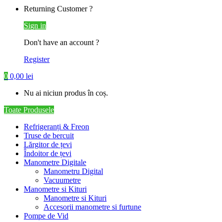
Returning Customer ?
Sign in
Don't have an account ?
Register
0
0,00
lei
Nu ai niciun produs în coș.
Toate Produsele
Refrigeranți & Freon
Truse de bercuit
Lărgitor de țevi
Îndoitor de țevi
Manometre Digitale
Manometru Digital
Vacuumetre
Manometre si Kituri
Manometre si Kituri
Accesorii manometre si furtune
Pompe de Vid