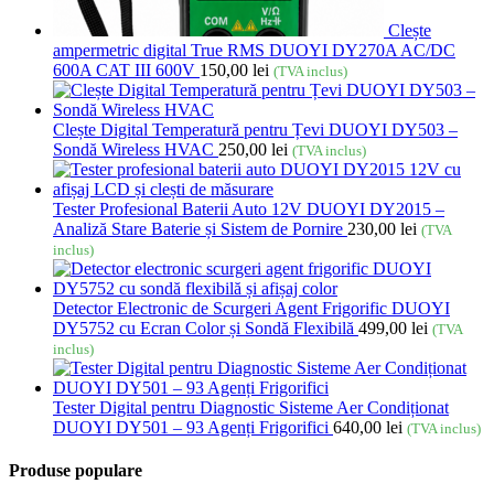
Clește
ampermetric digital True RMS DUOYI DY270A AC/DC
600A CAT III 600V
150,00
lei
(TVA inclus)
Clește Digital Temperatură pentru Țevi DUOYI DY503 –
Sondă Wireless HVAC
250,00
lei
(TVA inclus)
Tester Profesional Baterii Auto 12V DUOYI DY2015 –
Analiză Stare Baterie și Sistem de Pornire
230,00
lei
(TVA
inclus)
Detector Electronic de Scurgeri Agent Frigorific DUOYI
DY5752 cu Ecran Color și Sondă Flexibilă
499,00
lei
(TVA
inclus)
Tester Digital pentru Diagnostic Sisteme Aer Condiționat
DUOYI DY501 – 93 Agenți Frigorifici
640,00
lei
(TVA inclus)
Produse populare