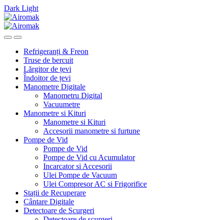
Dark
Light
Skip
Skip
to
to
navigation
content
Refrigeranți & Freon
Truse de bercuit
Lărgitor de țevi
Îndoitor de țevi
Manometre Digitale
Manometru Digital
Vacuumetre
Manometre si Kituri
Manometre si Kituri
Accesorii manometre si furtune
Pompe de Vid
Pompe de Vid
Pompe de Vid cu Acumulator
Incarcator si Accesorii
Ulei Pompe de Vacuum
Ulei Compresor AC si Frigorifice
Stații de Recuperare
Cântare Digitale
Detectoare de Scurgeri
Detectoare de scurgeri