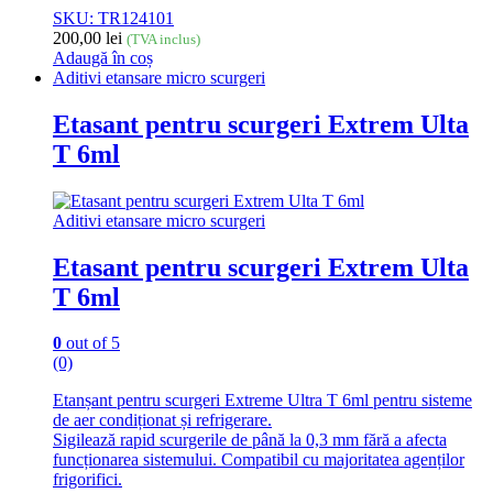
SKU: TR124101
200,00
lei
(TVA inclus)
Adaugă în coș
Aditivi etansare micro scurgeri
Etasant pentru scurgeri Extrem Ulta
T 6ml
Aditivi etansare micro scurgeri
Etasant pentru scurgeri Extrem Ulta
T 6ml
0
out of 5
(0)
Etanșant pentru scurgeri Extreme Ultra T 6ml pentru sisteme
de aer condiționat și refrigerare.
Sigilează rapid scurgerile de până la 0,3 mm fără a afecta
funcționarea sistemului. Compatibil cu majoritatea agenților
frigorifici.