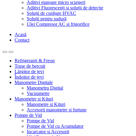
Aditivi etanșare micro scurgeri
Aditivi Fluorescenți si soluții de detecție
Soluții de curățare HVAC
Soluții pentru sudură
Ulei Compresor AC si frigorifice
Acasă
Contact
Refrigeranți & Freon
Truse de bercuit
Lărgitor de țevi
Îndoitor de țevi
Manometre Digitale
Manometru Digital
Vacuumetre
Manometre si Kituri
Manometre si Kituri
Accesorii manometre si furtune
Pompe de Vid
Pompe de Vid
Pompe de Vid cu Acumulator
Incarcator si Accesorii