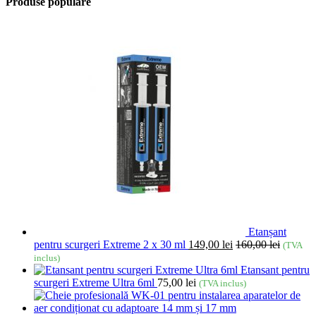
Produse populare
Etanșant
pentru scurgeri Extreme 2 x 30 ml
149,00
lei
160,00
lei
(TVA
inclus)
Etansant pentru
scurgeri Extreme Ultra 6ml
75,00
lei
(TVA inclus)