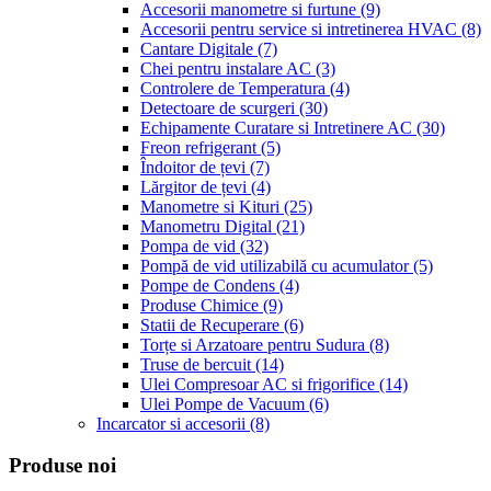
Accesorii manometre si furtune
(9)
Accesorii pentru service si intretinerea HVAC
(8)
Cantare Digitale
(7)
Chei pentru instalare AC
(3)
Controlere de Temperatura
(4)
Detectoare de scurgeri
(30)
Echipamente Curatare si Intretinere AC
(30)
Freon refrigerant
(5)
Îndoitor de țevi
(7)
Lărgitor de țevi
(4)
Manometre si Kituri
(25)
Manometru Digital
(21)
Pompa de vid
(32)
Pompă de vid utilizabilă cu acumulator
(5)
Pompe de Condens
(4)
Produse Chimice
(9)
Statii de Recuperare
(6)
Torțe si Arzatoare pentru Sudura
(8)
Truse de bercuit
(14)
Ulei Compresoar AC si frigorifice
(14)
Ulei Pompe de Vacuum
(6)
Incarcator si accesorii
(8)
Produse noi