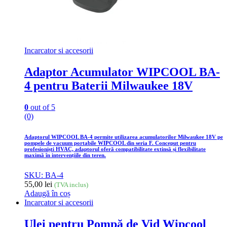
Incarcator si accesorii
Adaptor Acumulator WIPCOOL BA-
4 pentru Baterii Milwaukee 18V
0
out of 5
(0)
Adaptorul WIPCOOL BA-4 permite utilizarea acumulatorilor Milwaukee 18V pe
pompele de vacuum portabile WIPCOOL din seria F. Conceput pentru
profesioniști HVAC, adaptorul oferă compatibilitate extinsă și flexibilitate
maximă în intervențiile din teren.
SKU: BA-4
55,00
lei
(TVA inclus)
Adaugă în coș
Incarcator si accesorii
Ulei pentru Pompă de Vid Wipcool