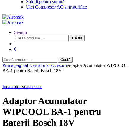
Soluții pentru sudură
Ulei Compresor AC si frigorifice
Search
Caută
Caută
după:
0
Caută
Caută
după:
Prima pagină
Incarcator si accesorii
Adaptor Acumulator WIPCOOL
BA-1 pentru Baterii Bosch 18V
Incarcator si accesorii
Adaptor Acumulator
WIPCOOL BA-1 pentru
Baterii Bosch 18V