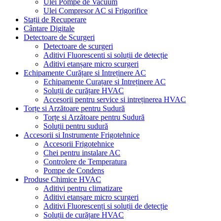
Ulei Pompe de Vacuum
Ulei Compresor AC si Frigorifice
Stații de Recuperare
Cântare Digitale
Detectoare de Scurgeri
Detectoare de scurgeri
Aditivi Fluorescenti si soluții de detecție
Aditivi etanșare micro scurgeri
Echipamente Curățare si Intreținere AC
Echipamente Curațare si Intreținere AC
Soluții de curățare HVAC
Accesorii pentru service si intreținerea HVAC
Torțe si Arzătoare pentru Sudură
Torțe si Arzătoare pentru Sudură
Soluții pentru sudură
Accesorii si Instrumente Frigotehnice
Accesorii Frigotehnice
Chei pentru instalare AC
Controlere de Temperatura
Pompe de Condens
Produse Chimice HVAC
Aditivi pentru climatizare
Aditivi etanșare micro scurgeri
Aditivi Fluorescenți si soluții de detecție
Soluții de curățare HVAC