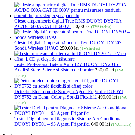
Clește ampermetric digital True RMS DUOYI DY270A
AC/DC 600A CAT III 600V
150,00
lei
(TVA inclus)
Clește Digital Temperatură pentru Țevi DUOYI DY503 –
Sondă Wireless HVAC
250,00
lei
(TVA inclus)
Tester Profesional Baterii Auto 12V DUOYI DY2015 –
Analiză Stare Baterie și Sistem de Pornire
230,00
lei
(TVA
inclus)
Detector Electronic de Scurgeri Agent Frigorific DUOYI
DY5752 cu Ecran Color și Sondă Flexibilă
499,00
lei
(TVA
inclus)
Tester Digital pentru Diagnostic Sisteme Aer Condiționat
DUOYI DY501 – 93 Agenți Frigorifici
640,00
lei
(TVA inclus)