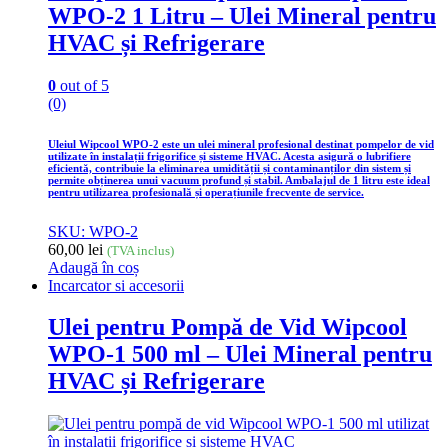
WPO-2 1 Litru – Ulei Mineral pentru
HVAC și Refrigerare
0
out of 5
(0)
Uleiul Wipcool WPO-2 este un ulei mineral profesional destinat pompelor de vid
utilizate în instalații frigorifice și sisteme HVAC. Acesta asigură o lubrifiere
eficientă, contribuie la eliminarea umidității și contaminanților din sistem și
permite obținerea unui vacuum profund și stabil. Ambalajul de 1 litru este ideal
pentru utilizarea profesională și operațiunile frecvente de service.
SKU: WPO-2
60,00
lei
(TVA inclus)
Adaugă în coș
Incarcator si accesorii
Ulei pentru Pompă de Vid Wipcool
WPO-1 500 ml – Ulei Mineral pentru
HVAC și Refrigerare