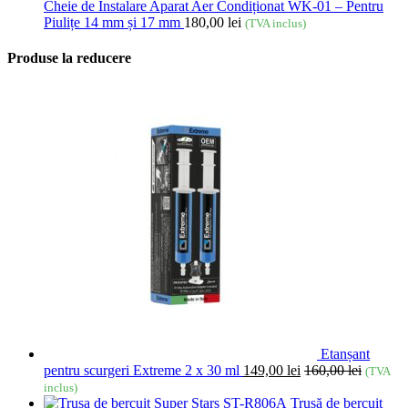
Cheie de Instalare Aparat Aer Condiționat WK-01 – Pentru
Piulițe 14 mm și 17 mm
180,00
lei
(TVA inclus)
Produse la reducere
Etanșant
pentru scurgeri Extreme 2 x 30 ml
149,00
lei
160,00
lei
(TVA
inclus)
Trusă de bercuit