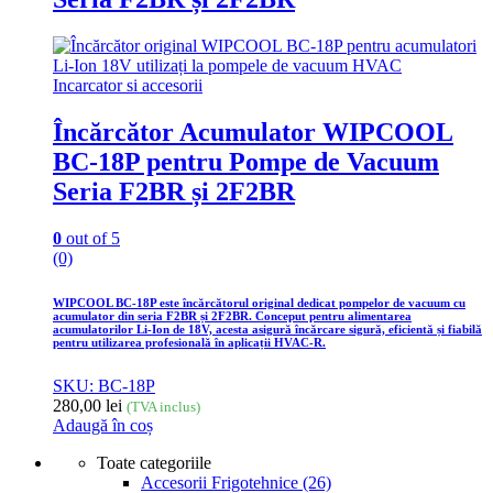
Incarcator si accesorii
Încărcător Acumulator WIPCOOL
BC-18P pentru Pompe de Vacuum
Seria F2BR și 2F2BR
0
out of 5
(0)
WIPCOOL BC-18P este încărcătorul original dedicat pompelor de vacuum cu
acumulator din seria F2BR și 2F2BR. Conceput pentru alimentarea
acumulatorilor Li-Ion de 18V, acesta asigură încărcare sigură, eficientă și fiabilă
pentru utilizarea profesională în aplicații HVAC-R.
SKU: BC-18P
280,00
lei
(TVA inclus)
Adaugă în coș
Toate categoriile
Accesorii Frigotehnice
(26)