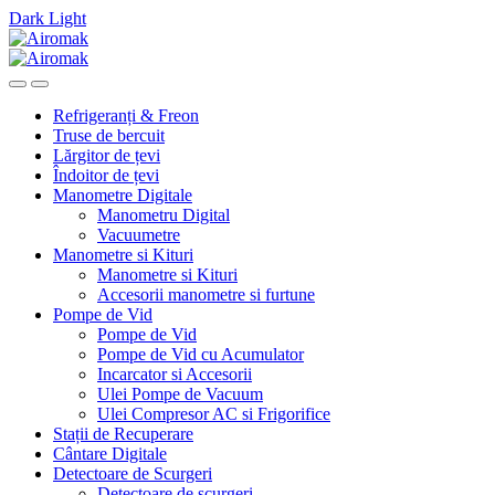
Dark
Light
Skip
Skip
to
to
navigation
content
Refrigeranți & Freon
Truse de bercuit
Lărgitor de țevi
Îndoitor de țevi
Manometre Digitale
Manometru Digital
Vacuumetre
Manometre si Kituri
Manometre si Kituri
Accesorii manometre si furtune
Pompe de Vid
Pompe de Vid
Pompe de Vid cu Acumulator
Incarcator si Accesorii
Ulei Pompe de Vacuum
Ulei Compresor AC si Frigorifice
Stații de Recuperare
Cântare Digitale
Detectoare de Scurgeri
Detectoare de scurgeri