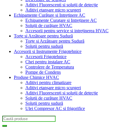
Aditivi Fluorescenti si soluții de detecție
Aditivi etanșare micro scurgeri
Echipamente Curățare si Intreținere AC
Echipamente Curațare si Intreținere AC
Soluții de curățare HVAC
Accesorii pentru service si intreținerea HVAC
Torțe si Arzătoare pentru Sudură
Torțe si Arzătoare pentru Sudură
Soluții pentru sudură
Accesorii si Instrumente Frigotehnice
Accesorii Frigotehnice
Chei pentru instalare AC
Controlere de Temperatura
Pompe de Condens
Produse Chimice HVAC
Aditivi pentru climatizare
Aditivi etanșare micro scurgeri
Aditivi Fluorescenți si soluții de detecție
Soluții de curățare HVAC
Soluții pentru sudură
Ulei Compresor AC si frigorifice
Search
for: