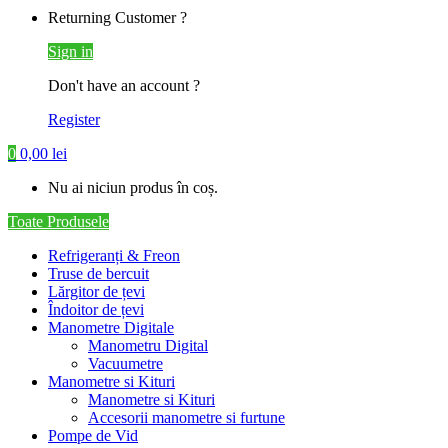
Returning Customer ?
Sign in
Don't have an account ?
Register
0
0,00
lei
Nu ai niciun produs în coș.
Toate Produsele
Refrigeranți & Freon
Truse de bercuit
Lărgitor de țevi
Îndoitor de țevi
Manometre Digitale
Manometru Digital
Vacuumetre
Manometre si Kituri
Manometre si Kituri
Accesorii manometre si furtune
Pompe de Vid