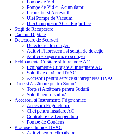
Pompe de Vid
Pompe de Vid cu Acumulator
Incarcator si Accesorii
Ulei Pompe de Vacuum
Ulei Compresor AC si Frigorifice
Stații de Recuperare
Cântare Digitale
Detectoare de Scurgeri
Detectoare de scurgeri
Aditivi Fluorescenti si soluții de detecție
Aditivi etanșare micro scurgeri
Echipamente Curățare si Intreținere AC
Echipamente Curațare si Intreținere AC
Soluții de curățare HVAC
Accesorii pentru service si intreținerea HVAC
Torțe si Arzătoare pentru Sudură
Torțe si Arzătoare pentru Sudură
Soluții pentru sudură
Accesorii si Instrumente Frigotehnice
Accesorii Frigotehnice
Chei pentru instalare AC
Controlere de Temperatura
Pompe de Condens
Produse Chimice HVAC
Aditivi pentru climatizare