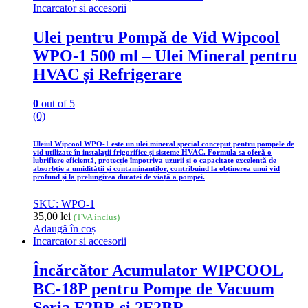
Incarcator si accesorii
Ulei pentru Pompă de Vid Wipcool
WPO-1 500 ml – Ulei Mineral pentru
HVAC și Refrigerare
0
out of 5
(0)
Uleiul Wipcool WPO-1 este un ulei mineral special conceput pentru pompele de
vid utilizate în instalații frigorifice și sisteme HVAC. Formula sa oferă o
lubrifiere eficientă, protecție împotriva uzurii și o capacitate excelentă de
absorbție a umidității și contaminanților, contribuind la obținerea unui vid
profund și la prelungirea duratei de viață a pompei.
SKU: WPO-1
35,00
lei
(TVA inclus)
Adaugă în coș
Incarcator si accesorii
Încărcător Acumulator WIPCOOL
BC-18P pentru Pompe de Vacuum
Seria F2BR și 2F2BR