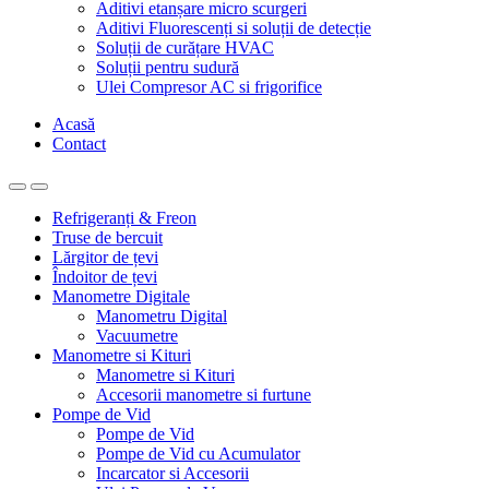
Aditivi etanșare micro scurgeri
Aditivi Fluorescenți si soluții de detecție
Soluții de curățare HVAC
Soluții pentru sudură
Ulei Compresor AC si frigorifice
Acasă
Contact
Refrigeranți & Freon
Truse de bercuit
Lărgitor de țevi
Îndoitor de țevi
Manometre Digitale
Manometru Digital
Vacuumetre
Manometre si Kituri
Manometre si Kituri
Accesorii manometre si furtune
Pompe de Vid
Pompe de Vid
Pompe de Vid cu Acumulator
Incarcator si Accesorii