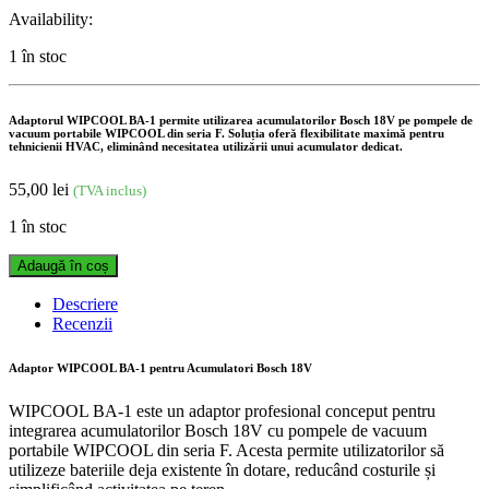
Availability:
1 în stoc
Adaptorul WIPCOOL BA-1 permite utilizarea acumulatorilor Bosch 18V pe pompele de
vacuum portabile WIPCOOL din seria F. Soluția oferă flexibilitate maximă pentru
tehnicienii HVAC, eliminând necesitatea utilizării unui acumulator dedicat.
55,00
lei
(TVA inclus)
1 în stoc
Adaptor
Adaugă în coș
Acumulator
WIPCOOL
Descriere
BA-
Recenzii
1
pentru
Adaptor WIPCOOL BA-1 pentru Acumulatori Bosch 18V
Baterii
Bosch
WIPCOOL BA-1 este un adaptor profesional conceput pentru
18V
integrarea acumulatorilor Bosch 18V cu pompele de vacuum
quantity
portabile WIPCOOL din seria F. Acesta permite utilizatorilor să
utilizeze bateriile deja existente în dotare, reducând costurile și