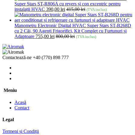
Super Stars ST-R806A cu revers și con excentric pentru
instalații HVAC
390,00
lei
415,00
lei
(TVA inclus)
Manometru Electronic Digital HVAC Super Stars ST-B268D
cu 2 Căi, 90 Agenți Frigorifici, Kit Complet cu Furtunuri și
Adaptoare
755,00
lei
800,00
lei
(TVA inclus)
Contactează-ne
+40 (770) 898 777
Meniu
Acasă
Contact
Legal
Termeni și Condiții