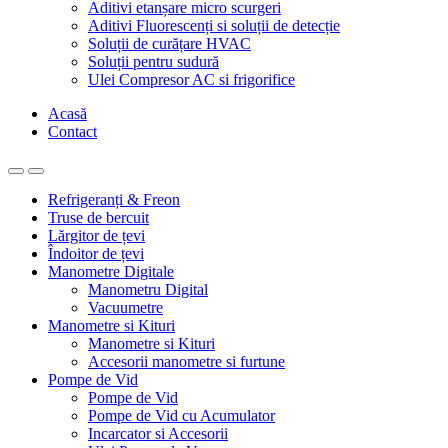
Aditivi etanșare micro scurgeri
Aditivi Fluorescenți si soluții de detecție
Soluții de curățare HVAC
Soluții pentru sudură
Ulei Compresor AC si frigorifice
Acasă
Contact
Refrigeranți & Freon
Truse de bercuit
Lărgitor de țevi
Îndoitor de țevi
Manometre Digitale
Manometru Digital
Vacuumetre
Manometre si Kituri
Manometre si Kituri
Accesorii manometre si furtune
Pompe de Vid
Pompe de Vid
Pompe de Vid cu Acumulator
Incarcator si Accesorii