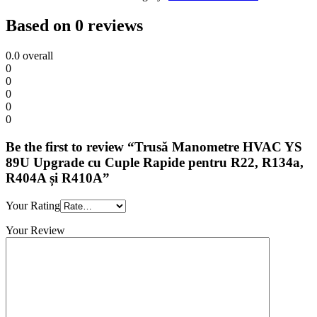
Based on 0 reviews
0.0
overall
0
0
0
0
0
Be the first to review “Trusă Manometre HVAC YS
89U Upgrade cu Cuple Rapide pentru R22, R134a,
R404A și R410A”
Your Rating
Your Review