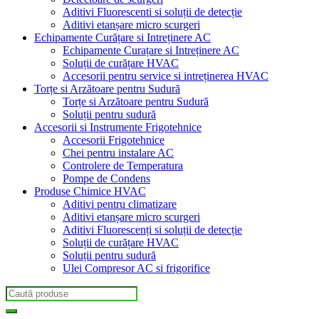
Aditivi Fluorescenti si soluții de detecție
Aditivi etanșare micro scurgeri
Echipamente Curățare si Intreținere AC
Echipamente Curațare si Intreținere AC
Soluții de curățare HVAC
Accesorii pentru service si intreținerea HVAC
Torțe si Arzătoare pentru Sudură
Torțe si Arzătoare pentru Sudură
Soluții pentru sudură
Accesorii si Instrumente Frigotehnice
Accesorii Frigotehnice
Chei pentru instalare AC
Controlere de Temperatura
Pompe de Condens
Produse Chimice HVAC
Aditivi pentru climatizare
Aditivi etanșare micro scurgeri
Aditivi Fluorescenți si soluții de detecție
Soluții de curățare HVAC
Soluții pentru sudură
Ulei Compresor AC si frigorifice
Search
for: