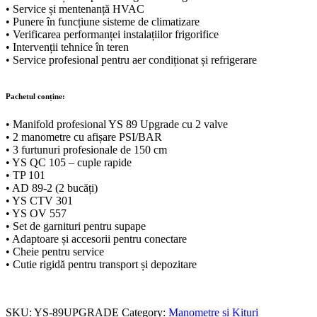
• Service și mentenanță HVAC
• Punere în funcțiune sisteme de climatizare
• Verificarea performanței instalațiilor frigorifice
• Intervenții tehnice în teren
• Service profesional pentru aer condiționat și refrigerare
Pachetul conține:
• Manifold profesional YS 89 Upgrade cu 2 valve
• 2 manometre cu afișare PSI/BAR
• 3 furtunuri profesionale de 150 cm
• YS QC 105 – cuple rapide
• TP 101
• AD 89-2 (2 bucăți)
• YS CTV 301
• YS OV 557
• Set de garnituri pentru supape
• Adaptoare și accesorii pentru conectare
• Cheie pentru service
• Cutie rigidă pentru transport și depozitare
SKU:
YS-89UPGRADE
Category:
Manometre si Kituri