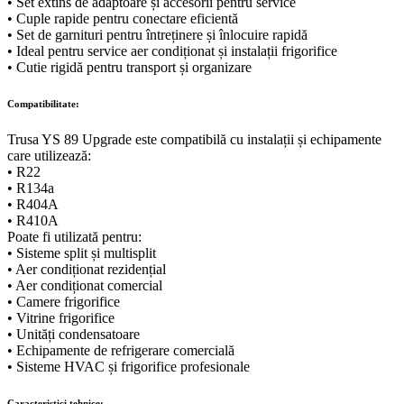
• Set extins de adaptoare și accesorii pentru service
• Cuple rapide pentru conectare eficientă
• Set de garnituri pentru întreținere și înlocuire rapidă
• Ideal pentru service aer condiționat și instalații frigorifice
• Cutie rigidă pentru transport și organizare
Compatibilitate:
Trusa YS 89 Upgrade este compatibilă cu instalații și echipamente
care utilizează:
• R22
• R134a
• R404A
• R410A
Poate fi utilizată pentru:
• Sisteme split și multisplit
• Aer condiționat rezidențial
• Aer condiționat comercial
• Camere frigorifice
• Vitrine frigorifice
• Unități condensatoare
• Echipamente de refrigerare comercială
• Sisteme HVAC și frigorifice profesionale
Caracteristici tehnice: