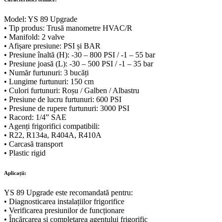
Model: YS 89 Upgrade
• Tip produs: Trusă manometre HVAC/R
• Manifold: 2 valve
• Afișare presiune: PSI și BAR
• Presiune înaltă (H): -30 – 800 PSI / -1 – 55 bar
• Presiune joasă (L): -30 – 500 PSI / -1 – 35 bar
• Număr furtunuri: 3 bucăți
• Lungime furtunuri: 150 cm
• Culori furtunuri: Roșu / Galben / Albastru
• Presiune de lucru furtunuri: 600 PSI
• Presiune de rupere furtunuri: 3000 PSI
• Racord: 1/4” SAE
• Agenți frigorifici compatibili:
• R22, R134a, R404A, R410A
• Carcasă transport
• Plastic rigid
Aplicații:
YS 89 Upgrade este recomandată pentru:
• Diagnosticarea instalațiilor frigorifice
• Verificarea presiunilor de funcționare
• Încărcarea și completarea agentului frigorific