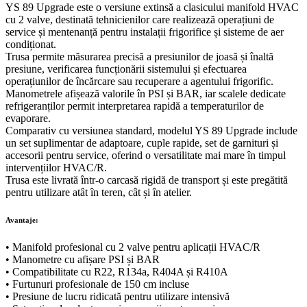
YS 89 Upgrade este o versiune extinsă a clasicului manifold HVAC
pentru
cu 2 valve, destinată tehnicienilor care realizează operațiuni de
R22,
service și mentenanță pentru instalații frigorifice și sisteme de aer
R134a,
condiționat.
R404A
Trusa permite măsurarea precisă a presiunilor de joasă și înaltă
și
presiune, verificarea funcționării sistemului și efectuarea
R410A
operațiunilor de încărcare sau recuperare a agentului frigorific.
quantity
Manometrele afișează valorile în PSI și BAR, iar scalele dedicate
refrigeranților permit interpretarea rapidă a temperaturilor de
evaporare.
Comparativ cu versiunea standard, modelul YS 89 Upgrade include
un set suplimentar de adaptoare, cuple rapide, set de garnituri și
accesorii pentru service, oferind o versatilitate mai mare în timpul
intervențiilor HVAC/R.
Trusa este livrată într-o carcasă rigidă de transport și este pregătită
pentru utilizare atât în teren, cât și în atelier.
Avantaje:
• Manifold profesional cu 2 valve pentru aplicații HVAC/R
• Manometre cu afișare PSI și BAR
• Compatibilitate cu R22, R134a, R404A și R410A
• Furtunuri profesionale de 150 cm incluse
• Presiune de lucru ridicată pentru utilizare intensivă