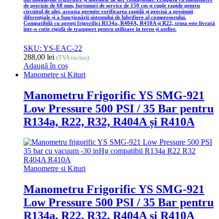
de precizie de 68 mm, furtunuri de service de 150 cm și cuple rapide pentru
circuitul de ulei, aceasta permite verificarea rapidă și precisă a presiunii
diferențiale și a funcționării sistemului de lubrifiere al compresorului.
Compatibilă cu agenți frigorifici R134a, R404A, R410A și R22, trusa este livrată
într-o cutie rigidă de transport pentru utilizare în teren și atelier.
SKU: YS-EAC-22
288,00
lei
(TVA inclus)
Adaugă în coș
Manometre si Kituri
Manometru Frigorific YS SMG-921
Low Pressure 500 PSI / 35 Bar pentru
R134a, R22, R32, R404A și R410A
Manometre si Kituri
Manometru Frigorific YS SMG-921
Low Pressure 500 PSI / 35 Bar pentru
R134a, R22, R32, R404A și R410A