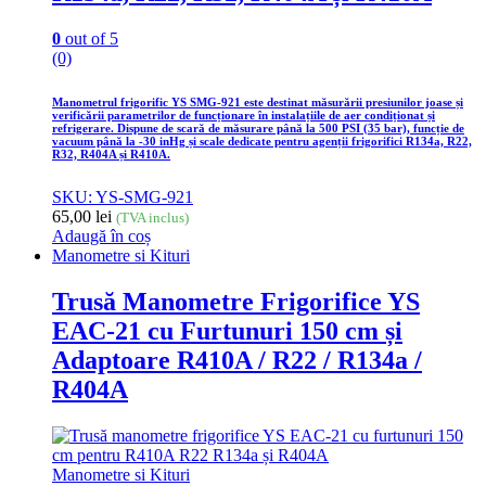
0
out of 5
(0)
Manometrul frigorific YS SMG-921 este destinat măsurării presiunilor joase și
verificării parametrilor de funcționare în instalațiile de aer condiționat și
refrigerare. Dispune de scară de măsurare până la 500 PSI (35 bar), funcție de
vacuum până la -30 inHg și scale dedicate pentru agenții frigorifici R134a, R22,
R32, R404A și R410A.
SKU: YS-SMG-921
65,00
lei
(TVA inclus)
Adaugă în coș
Manometre si Kituri
Trusă Manometre Frigorifice YS
EAC-21 cu Furtunuri 150 cm și
Adaptoare R410A / R22 / R134a /
R404A
Manometre si Kituri