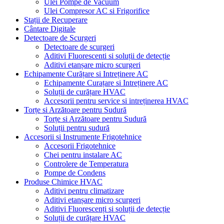
Ulei Pompe de Vacuum
Ulei Compresor AC si Frigorifice
Stații de Recuperare
Cântare Digitale
Detectoare de Scurgeri
Detectoare de scurgeri
Aditivi Fluorescenti si soluții de detecție
Aditivi etanșare micro scurgeri
Echipamente Curățare si Intreținere AC
Echipamente Curațare si Intreținere AC
Soluții de curățare HVAC
Accesorii pentru service si intreținerea HVAC
Torțe si Arzătoare pentru Sudură
Torțe si Arzătoare pentru Sudură
Soluții pentru sudură
Accesorii si Instrumente Frigotehnice
Accesorii Frigotehnice
Chei pentru instalare AC
Controlere de Temperatura
Pompe de Condens
Produse Chimice HVAC
Aditivi pentru climatizare
Aditivi etanșare micro scurgeri
Aditivi Fluorescenți si soluții de detecție
Soluții de curățare HVAC