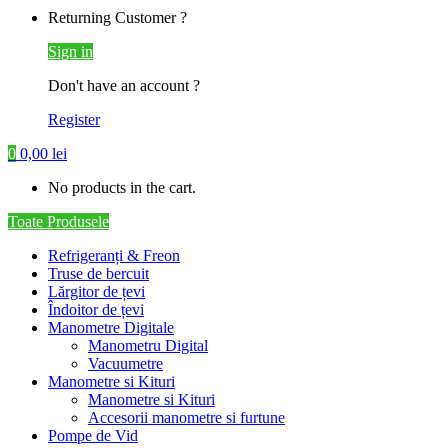
Returning Customer ?
Sign in
Don't have an account ?
Register
0
0,00
lei
No products in the cart.
Toate Produsele
Refrigeranți & Freon
Truse de bercuit
Lărgitor de țevi
Îndoitor de țevi
Manometre Digitale
Manometru Digital
Vacuumetre
Manometre si Kituri
Manometre si Kituri
Accesorii manometre si furtune
Pompe de Vid