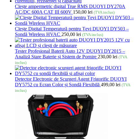
Clește ampermetric digital True RMS DUOYI DY270A
AC/DC 600A CAT III 600V
150,00
lei
(TVA inclus)
Clește Digital Temperatură pentru Țevi DUOYI DY503 –
Sondă Wireless HVAC
250,00
lei
(TVA inclus)
Tester Profesional Baterii Auto 12V DUOYI DY2015 –
Analiză Stare Baterie și Sistem de Pornire
230,00
lei
(TVA
inclus)
Detector Electronic de Scurgeri Agent Frigorific DUOYI
DY5752 cu Ecran Color și Sondă Flexibilă
499,00
lei
(TVA
inclus)