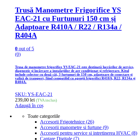
Trusă Manometre Frigorifice YS
EAC-21 cu Furtunuri 150 cm și
Adaptoare R410A / R22 / R134a /
R404A
0
out of 5
(0)
Trusa de manometre frigorifice YS EAC-21 este destinată lucrărilor de service,
diagnostic și încărcare a instalațiilor de aer condiționat și refrigerare. Kitul
include colector cu două căi, 3 furtunuri de 150 cm, adaptoare de conectare și
valiză de transport, fiind compatibil cu agenții frigorifici R410A, R22, R134a și
R404A.
SKU: YS-EAC-21
239,00
lei
(TVA inclus)
Adaugă în coș
Toate categoriile
Accesorii Frigotehnice
(26)
Accesorii manometre si furtune
(9)
Accesorii pentru service si intretinerea HVAC
(8)
Cantare Digitale
(7)