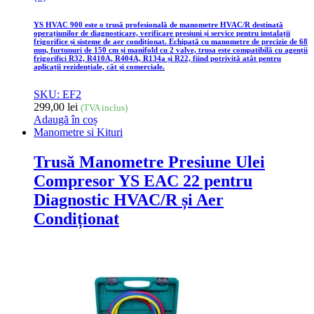
YS HVAC 900 este o trusă profesională de manometre HVAC/R destinată
operațiunilor de diagnosticare, verificare presiuni și service pentru instalații
frigorifice și sisteme de aer condiționat. Echipată cu manometre de precizie de 68
mm, furtunuri de 150 cm și manifold cu 2 valve, trusa este compatibilă cu agenții
frigorifici R32, R410A, R404A, R134a și R22, fiind potrivită atât pentru
aplicații rezidențiale, cât și comerciale.
SKU: EF2
299,00
lei
(TVA inclus)
Adaugă în coș
Manometre si Kituri
Trusă Manometre Presiune Ulei
Compresor YS EAC 22 pentru
Diagnostic HVAC/R și Aer
Condiționat