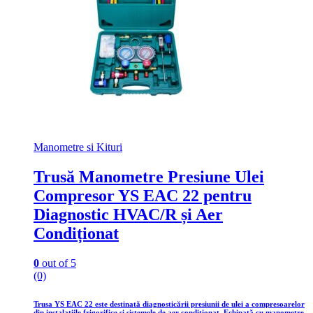
Manometre si Kituri
Trusă Manometre Presiune Ulei
Compresor YS EAC 22 pentru
Diagnostic HVAC/R și Aer
Condiționat
0
out of 5
(0)
Trusa YS EAC 22 este destinată diagnosticării presiunii de ulei a compresoarelor
din instalațiile frigorifice și sistemele de aer condiționat. Echipată cu manometre