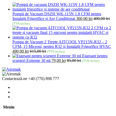
Pompă de Vacuum DSZH WK-115N 1.8 CFM pentru
Instalații Frigorifice și Aer Condiționat
360,00
lei
400,00
lei
(TVA inclus)
Pompa de Vacuum 2 Trepte AITCOOL VP215N-R32 – 2
CFM, 15 Microni, pentru R32 și Instalații Frigorifice HVAC
490,00
lei
615,00
lei
(TVA inclus)
Etanșant pentru
scurgeri Extreme 30 ml
79,00
lei
85,00
lei
(TVA inclus)
Contactează-ne
+40 (770) 898 777
Meniu