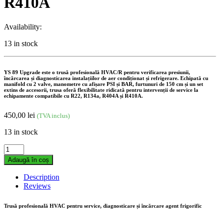
R410A
Availability:
13 in stock
YS 89 Upgrade este o trusă profesională HVAC/R pentru verificarea presiunii,
încărcarea și diagnosticarea instalațiilor de aer condiționat și refrigerare. Echipată cu
manifold cu 2 valve, manometre cu afișare PSI și BAR, furtunuri de 150 cm și un set
extins de accesorii, trusa oferă flexibilitate ridicată pentru intervenții de service la
echipamente compatibile cu R22, R134a, R404A și R410A.
450,00
lei
(TVA inclus)
13 in stock
Trusă
Manometre
Adaugă în coș
HVAC
YS
Description
89U
Reviews
Upgrade
cu
Trusă profesională HVAC pentru service, diagnosticare și încărcare agent frigorific
Cuple
Rapide