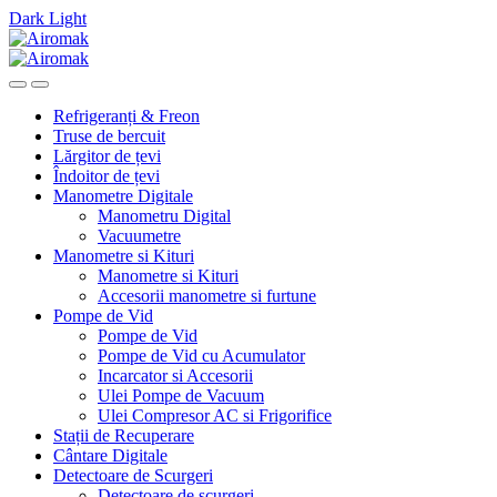
Dark
Light
Skip
Skip
to
to
navigation
content
Refrigeranți & Freon
Truse de bercuit
Lărgitor de țevi
Îndoitor de țevi
Manometre Digitale
Manometru Digital
Vacuumetre
Manometre si Kituri
Manometre si Kituri
Accesorii manometre si furtune
Pompe de Vid
Pompe de Vid
Pompe de Vid cu Acumulator
Incarcator si Accesorii
Ulei Pompe de Vacuum
Ulei Compresor AC si Frigorifice
Stații de Recuperare
Cântare Digitale
Detectoare de Scurgeri
Detectoare de scurgeri