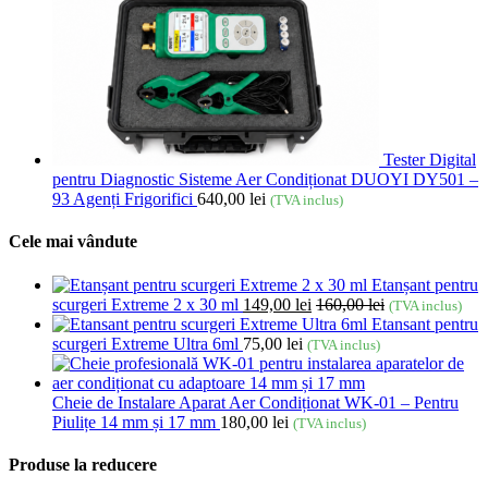
Tester Digital
pentru Diagnostic Sisteme Aer Condiționat DUOYI DY501 –
93 Agenți Frigorifici
640,00
lei
(TVA inclus)
Cele mai vândute
Etanșant pentru
scurgeri Extreme 2 x 30 ml
149,00
lei
160,00
lei
(TVA inclus)
Etansant pentru
scurgeri Extreme Ultra 6ml
75,00
lei
(TVA inclus)
Cheie de Instalare Aparat Aer Condiționat WK-01 – Pentru
Piulițe 14 mm și 17 mm
180,00
lei
(TVA inclus)
Produse la reducere