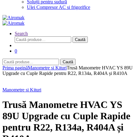
Soluții pentru sudură
Ulei Compresor AC si frigorifice
Search
Caută
Caută
după:
0
Caută
Caută
după:
Prima pagină
Manometre si Kituri
Trusă Manometre HVAC YS 89U
Upgrade cu Cuple Rapide pentru R22, R134a, R404A și R410A
Manometre si Kituri
Trusă Manometre HVAC YS
89U Upgrade cu Cuple Rapide
pentru R22, R134a, R404A și