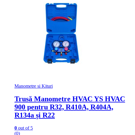
Manometre si Kituri
Trusă Manometre HVAC YS HVAC
900 pentru R32, R410A, R404A,
R134a și R22
0
out of 5
(0)