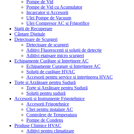
Pompe de Vid
Pompe de Vid cu Acumulator
Incarcator si Accesorii
Ulei Pompe de Vacuum
Ulei Compresor AC si Frigorifice
Stații de Recuperare
Cântare Digitale
Detectoare de Scurgeri
Detectoare de scurgeri
Aditivi Fluorescenti si soluții de detecție
Aditivi etanșare micro scurgeri
Echipamente Curățare si Intreținere AC
Echipamente Curațare si Intreținere AC
Soluții de curățare HVAC
Accesorii pentru service si intreținerea HVAC
Torțe si Arzătoare pentru Sudură
Torțe si Arzătoare pentru Sudură
Soluții pentru sudură
Accesorii si Instrumente Frigotehnice
Accesorii Frigotehnice
Chei pentru instalare AC
Controlere de Temperatura
Pompe de Condens
Produse Chimice HVAC
Aditivi pentru climatizare