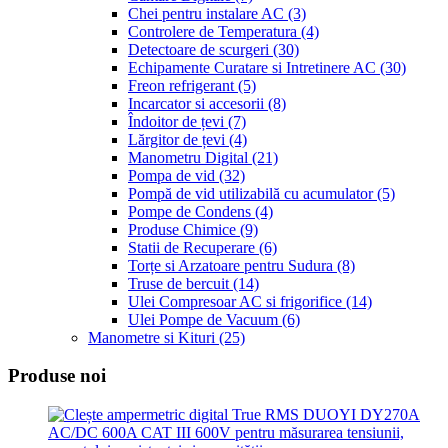
Chei pentru instalare AC
(3)
Controlere de Temperatura
(4)
Detectoare de scurgeri
(30)
Echipamente Curatare si Intretinere AC
(30)
Freon refrigerant
(5)
Incarcator si accesorii
(8)
Îndoitor de țevi
(7)
Lărgitor de țevi
(4)
Manometru Digital
(21)
Pompa de vid
(32)
Pompă de vid utilizabilă cu acumulator
(5)
Pompe de Condens
(4)
Produse Chimice
(9)
Statii de Recuperare
(6)
Torțe si Arzatoare pentru Sudura
(8)
Truse de bercuit
(14)
Ulei Compresoar AC si frigorifice
(14)
Ulei Pompe de Vacuum
(6)
Manometre si Kituri
(25)
Produse noi