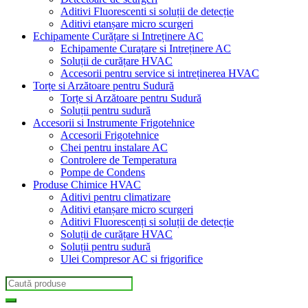
Aditivi Fluorescenti si soluții de detecție
Aditivi etanșare micro scurgeri
Echipamente Curățare si Intreținere AC
Echipamente Curațare si Intreținere AC
Soluții de curățare HVAC
Accesorii pentru service si intreținerea HVAC
Torțe si Arzătoare pentru Sudură
Torțe si Arzătoare pentru Sudură
Soluții pentru sudură
Accesorii si Instrumente Frigotehnice
Accesorii Frigotehnice
Chei pentru instalare AC
Controlere de Temperatura
Pompe de Condens
Produse Chimice HVAC
Aditivi pentru climatizare
Aditivi etanșare micro scurgeri
Aditivi Fluorescenți si soluții de detecție
Soluții de curățare HVAC
Soluții pentru sudură
Ulei Compresor AC si frigorifice
Search
for: