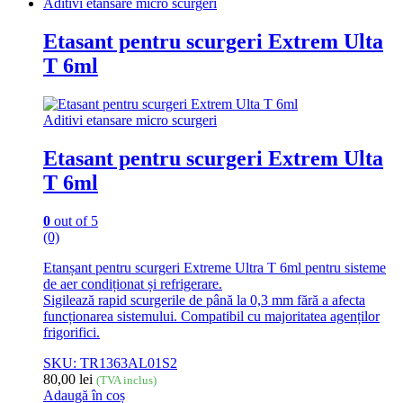
Aditivi etansare micro scurgeri
Etasant pentru scurgeri Extrem Ulta
T 6ml
Aditivi etansare micro scurgeri
Etasant pentru scurgeri Extrem Ulta
T 6ml
0
out of 5
(0)
Etanșant pentru scurgeri Extreme Ultra T 6ml pentru sisteme
de aer condiționat și refrigerare.
Sigilează rapid scurgerile de până la 0,3 mm fără a afecta
funcționarea sistemului. Compatibil cu majoritatea agenților
frigorifici.
SKU: TR1363AL01S2
80,00
lei
(TVA inclus)
Adaugă în coș