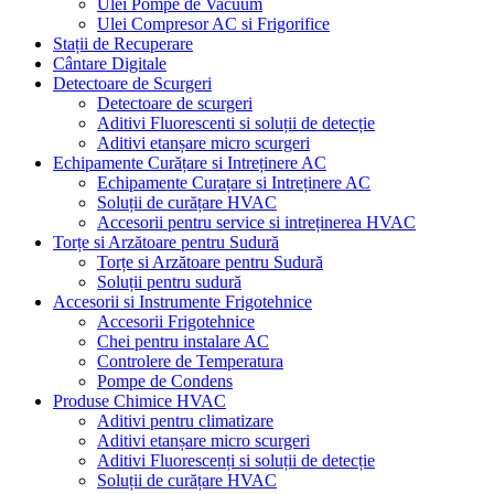
Ulei Pompe de Vacuum
Ulei Compresor AC si Frigorifice
Stații de Recuperare
Cântare Digitale
Detectoare de Scurgeri
Detectoare de scurgeri
Aditivi Fluorescenti si soluții de detecție
Aditivi etanșare micro scurgeri
Echipamente Curățare si Intreținere AC
Echipamente Curațare si Intreținere AC
Soluții de curățare HVAC
Accesorii pentru service si intreținerea HVAC
Torțe si Arzătoare pentru Sudură
Torțe si Arzătoare pentru Sudură
Soluții pentru sudură
Accesorii si Instrumente Frigotehnice
Accesorii Frigotehnice
Chei pentru instalare AC
Controlere de Temperatura
Pompe de Condens
Produse Chimice HVAC
Aditivi pentru climatizare
Aditivi etanșare micro scurgeri
Aditivi Fluorescenți si soluții de detecție
Soluții de curățare HVAC