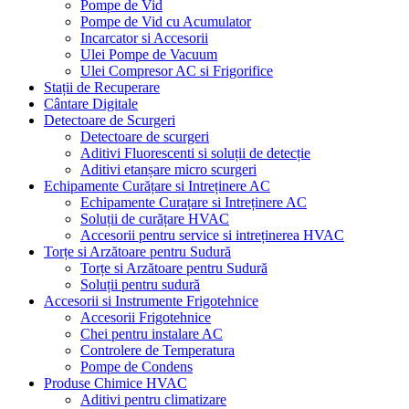
Pompe de Vid
Pompe de Vid cu Acumulator
Incarcator si Accesorii
Ulei Pompe de Vacuum
Ulei Compresor AC si Frigorifice
Stații de Recuperare
Cântare Digitale
Detectoare de Scurgeri
Detectoare de scurgeri
Aditivi Fluorescenti si soluții de detecție
Aditivi etanșare micro scurgeri
Echipamente Curățare si Intreținere AC
Echipamente Curațare si Intreținere AC
Soluții de curățare HVAC
Accesorii pentru service si intreținerea HVAC
Torțe si Arzătoare pentru Sudură
Torțe si Arzătoare pentru Sudură
Soluții pentru sudură
Accesorii si Instrumente Frigotehnice
Accesorii Frigotehnice
Chei pentru instalare AC
Controlere de Temperatura
Pompe de Condens
Produse Chimice HVAC
Aditivi pentru climatizare