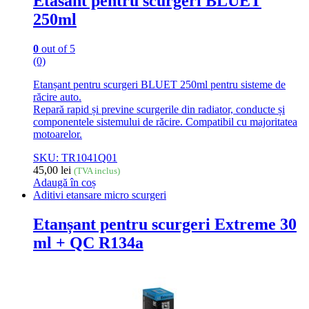
Etasant pentru scurgeri BLUET
250ml
0
out of 5
(0)
Etanșant pentru scurgeri BLUET 250ml pentru sisteme de
răcire auto.
Repară rapid și previne scurgerile din radiator, conducte și
componentele sistemului de răcire. Compatibil cu majoritatea
motoarelor.
SKU: TR1041Q01
45,00
lei
(TVA inclus)
Adaugă în coș
Aditivi etansare micro scurgeri
Etanșant pentru scurgeri Extreme 30
ml + QC R134a