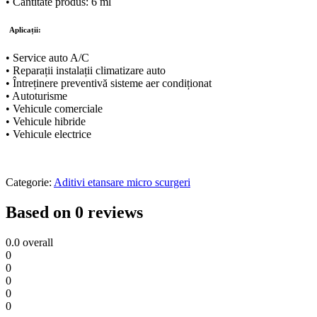
• Cantitate produs: 6 ml
Aplicații:
• Service auto A/C
• Reparații instalații climatizare auto
• Întreținere preventivă sisteme aer condiționat
• Autoturisme
• Vehicule comerciale
• Vehicule hibride
• Vehicule electrice
Categorie:
Aditivi etansare micro scurgeri
Based on 0 reviews
0.0
overall
0
0
0
0
0