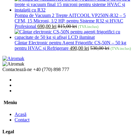
Pompa de Vacuum 2 Trepte AITCOOL VP250N-R32 – 5
CFM, 15 Microni, 1/2 HP, pentru Sisteme R32 și HVAC
Profesional
690,00
lei
815,00
lei
(TVA inclus)
Cântar Electronic pentru Agent Frigorific CS-50N – 50 kg
pentru HVAC și Refrigerare
490,00
lei
530,00
lei
(TVA inclus)
Contactează-ne
+40 (770) 898 777
Meniu
Acasă
Contact
Legal