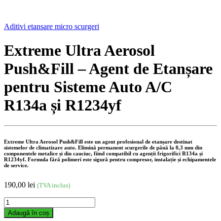
Aditivi etansare micro scurgeri
Extreme Ultra Aerosol
Push&Fill – Agent de Etanșare
pentru Sisteme Auto A/C
R134a și R1234yf
Extreme Ultra Aerosol Push&Fill este un agent profesional de etanșare destinat
sistemelor de climatizare auto. Elimină permanent scurgerile de până la 0,3 mm din
componentele metalice și din cauciuc, fiind compatibil cu agenții frigorifici R134a și
R1234yf. Formula fără polimeri este sigură pentru compresor, instalație și echipamentele
de service.
190,00
lei
(TVA inclus)
Extreme
Ultra
Adaugă în coș
Aerosol