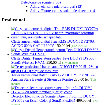
Detectoare de scurgeri
(30)
Aditivi etansare micro scurgeri
(12)
Aditivi Fluorescenti si solutii de detectie
(14)
Produse noi
Clește ampermetric digital True RMS DUOYI DY270A
AC/DC 600A CAT III 600V
150,00
lei
(TVA inclus)
Clește Digital Temperatură pentru Țevi DUOYI DY503 –
Sondă Wireless HVAC
250,00
lei
(TVA inclus)
Tester Profesional Baterii Auto 12V DUOYI DY2015 –
Analiză Stare Baterie și Sistem de Pornire
230,00
lei
(TVA
inclus)
Detector Electronic de Scurgeri Agent Frigorific DUOYI
DY5752 cu Ecran Color și Sondă Flexibilă
499,00
lei
(TVA
inclus)