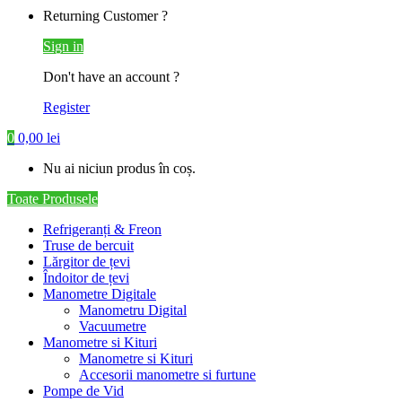
Returning Customer ?
Sign in
Don't have an account ?
Register
0
0,00
lei
Nu ai niciun produs în coș.
Toate Produsele
Refrigeranți & Freon
Truse de bercuit
Lărgitor de țevi
Îndoitor de țevi
Manometre Digitale
Manometru Digital
Vacuumetre
Manometre si Kituri
Manometre si Kituri
Accesorii manometre si furtune
Pompe de Vid