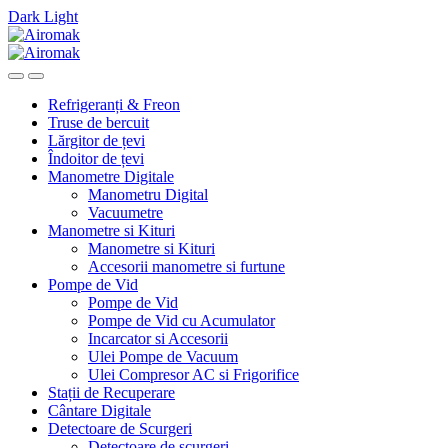
Dark
Light
Skip
Skip
to
to
navigation
content
Refrigeranți & Freon
Truse de bercuit
Lărgitor de țevi
Îndoitor de țevi
Manometre Digitale
Manometru Digital
Vacuumetre
Manometre si Kituri
Manometre si Kituri
Accesorii manometre si furtune
Pompe de Vid
Pompe de Vid
Pompe de Vid cu Acumulator
Incarcator si Accesorii
Ulei Pompe de Vacuum
Ulei Compresor AC si Frigorifice
Stații de Recuperare
Cântare Digitale
Detectoare de Scurgeri
Detectoare de scurgeri