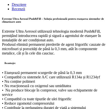
Push&Fill
Descriere
–
Recenzii
Agent
de
Extreme Ultra Aerosol Push&Fill – Soluția profesională pentru etanșarea sistemelor de
Etanșare
climatizare auto
pentru
Sisteme
Extreme Ultra Aerosol utilizează tehnologia modernă Push&Fill,
Auto
permițând introducerea rapidă și sigură a agentului de etanșare în
A/C
instalațiile de aer condiționat auto.
R134a
Produsul elimină permanent pierderile de agent frigorific cauzate de
și
microfisuri și porozități de până la 0,3 mm, atât în componente
R1234yf
metalice, cât și în cele din cauciuc.
quantity
Avantaje:
• Etanșează permanent scurgerile de până la 0,3 mm
• Compatibil cu sistemele A/C care utilizează R134a și R1234yf
• Nu conține polimeri
• Nu reacționează cu oxigenul sau umiditatea
• Nu produce blocaje în compresor, valve sau echipamente de
service
• Compatibil cu toate tipurile de ulei frigorific
• Reduce zgomotul compresorului
• Contribuie la prelungirea duratei de viață a sistemului