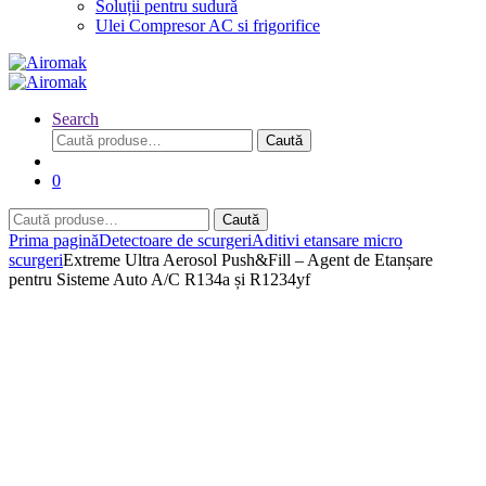
Soluții pentru sudură
Ulei Compresor AC si frigorifice
Search
Caută
Caută
după:
0
Caută
Caută
după:
Prima pagină
Detectoare de scurgeri
Aditivi etansare micro
scurgeri
Extreme Ultra Aerosol Push&Fill – Agent de Etanșare
pentru Sisteme Auto A/C R134a și R1234yf