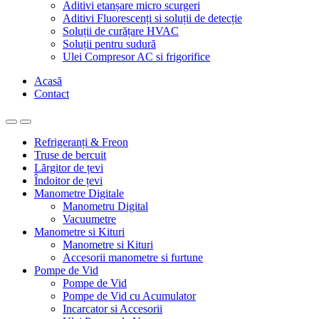
Aditivi etanșare micro scurgeri
Aditivi Fluorescenți si soluții de detecție
Soluții de curățare HVAC
Soluții pentru sudură
Ulei Compresor AC si frigorifice
Acasă
Contact
Refrigeranți & Freon
Truse de bercuit
Lărgitor de țevi
Îndoitor de țevi
Manometre Digitale
Manometru Digital
Vacuumetre
Manometre si Kituri
Manometre si Kituri
Accesorii manometre si furtune
Pompe de Vid
Pompe de Vid
Pompe de Vid cu Acumulator
Incarcator si Accesorii