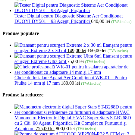
Tester Digital pentru Diagnostic Sisteme Aer Condiționat
DUOYI DY501 – 93 Agenți Frigorifici
640,00
lei
(TVA inclus)
Produse populare
Etanșant pentru
scurgeri Extreme 2 x 30 ml
149,00
lei
160,00
lei
(TVA inclus)
Etansant pentru
scurgeri Extreme Ultra 6ml
75,00
lei
(TVA inclus)
Cheie de Instalare Aparat Aer Condiționat WK-01 – Pentru
Piulițe 14 mm și 17 mm
180,00
lei
(TVA inclus)
Produse la reducere
Manometru Electronic Digital HVAC Super Stars ST-B268D
cu 2 Căi, 90 Agenți Frigorifici, Kit Complet cu Furtunuri și
Adaptoare
755,00
lei
800,00
lei
(TVA inclus)