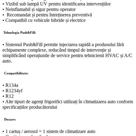
• Vizibil sub lampă UV pentru identificarea intervențiilor
• Neinflamabil și sigur pentru operator
• Recomandat și pentru întreținerea preventivă
• Compatibil cu vehicule hibride și electrice
Tehnologia Push&Fill:
• Sistemul Push&Fill permite injectarea rapidă a produsului fără
echipamente complexe, reducând timpul de intervenție și
simplificând operațiunile de service pentru tehnicienii HVAC și A/C
auto.
Compatibilitate:
• R134a
• R1234yf
• R12
• Alte tipuri de agenți frigorifici utilizați în climatizarea auto conform
specificațiilor producătorului
Dozare:
• 1 cartuș / aerosol = 1 sistem de climatizare auto