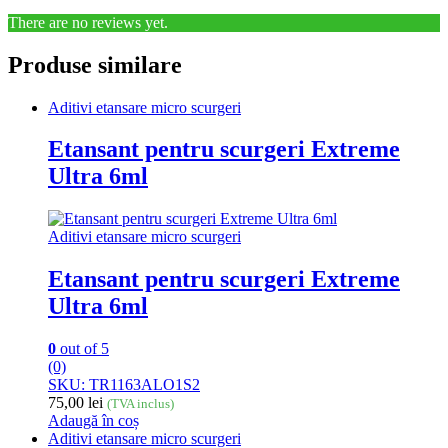
There are no reviews yet.
Produse similare
Aditivi etansare micro scurgeri
Etansant pentru scurgeri Extreme
Ultra 6ml
Aditivi etansare micro scurgeri
Etansant pentru scurgeri Extreme
Ultra 6ml
0
out of 5
(0)
SKU: TR1163ALO1S2
75,00
lei
(TVA inclus)
Adaugă în coș
Aditivi etansare micro scurgeri