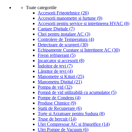
Toate categoriile
Accesorii Frigotehnice
(26)
Accesorii manometre si furtune
(9)
Accesorii pentru service si intretinerea HVAC
(8)
Cantare Digitale
(7)
Chei pentru instalare AC
(3)
Controlere de Temperatura
(4)
Detectoare de scurgeri
(30)
Echipamente Curatare si Intretinere AC
(30)
Freon refrigerant
(5)
Incarcator si accesorii
(8)
Îndoitor de țevi
(7)
Lărgitor de țevi
(4)
Manometre si Kituri
(25)
Manometru Digital
(21)
Pompa de vid
(32)
Pompă de vid utilizabilă cu acumulator
(5)
Pompe de Condens
(4)
Produse Chimice
(9)
Statii de Recuperare
(6)
Torțe si Arzatoare pentru Sudura
(8)
Truse de bercuit
(14)
Ulei Compresoar AC si frigorifice
(14)
Ulei Pompe de Vacuum
(6)