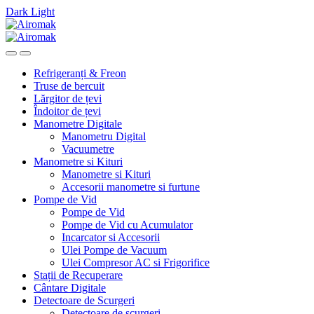
Dark
Light
Skip
Skip
to
to
navigation
content
Refrigeranți & Freon
Truse de bercuit
Lărgitor de țevi
Îndoitor de țevi
Manometre Digitale
Manometru Digital
Vacuumetre
Manometre si Kituri
Manometre si Kituri
Accesorii manometre si furtune
Pompe de Vid
Pompe de Vid
Pompe de Vid cu Acumulator
Incarcator si Accesorii
Ulei Pompe de Vacuum
Ulei Compresor AC si Frigorifice
Stații de Recuperare
Cântare Digitale
Detectoare de Scurgeri
Detectoare de scurgeri