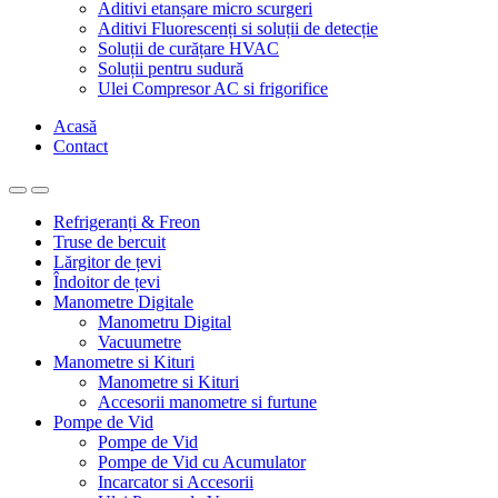
Aditivi etanșare micro scurgeri
Aditivi Fluorescenți si soluții de detecție
Soluții de curățare HVAC
Soluții pentru sudură
Ulei Compresor AC si frigorifice
Acasă
Contact
Refrigeranți & Freon
Truse de bercuit
Lărgitor de țevi
Îndoitor de țevi
Manometre Digitale
Manometru Digital
Vacuumetre
Manometre si Kituri
Manometre si Kituri
Accesorii manometre si furtune
Pompe de Vid
Pompe de Vid
Pompe de Vid cu Acumulator
Incarcator si Accesorii