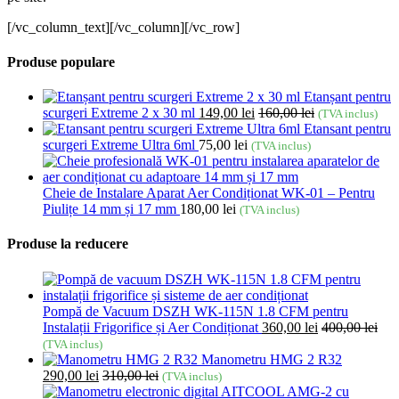
[/vc_column_text][/vc_column][/vc_row]
Produse populare
Etanșant pentru
scurgeri Extreme 2 x 30 ml
149,00
lei
160,00
lei
(TVA inclus)
Etansant pentru
scurgeri Extreme Ultra 6ml
75,00
lei
(TVA inclus)
Cheie de Instalare Aparat Aer Condiționat WK-01 – Pentru
Piulițe 14 mm și 17 mm
180,00
lei
(TVA inclus)
Produse la reducere
Pompă de Vacuum DSZH WK-115N 1.8 CFM pentru
Instalații Frigorifice și Aer Condiționat
360,00
lei
400,00
lei
(TVA inclus)
Manometru HMG 2 R32
290,00
lei
310,00
lei
(TVA inclus)