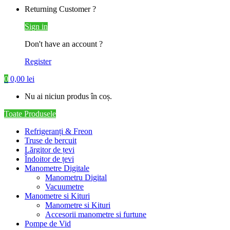
Returning Customer ?
Sign in
Don't have an account ?
Register
0
0,00
lei
Nu ai niciun produs în coș.
Toate Produsele
Refrigeranți & Freon
Truse de bercuit
Lărgitor de țevi
Îndoitor de țevi
Manometre Digitale
Manometru Digital
Vacuumetre
Manometre si Kituri
Manometre si Kituri
Accesorii manometre si furtune
Pompe de Vid