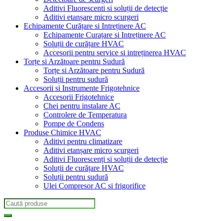
Aditivi Fluorescenti si soluții de detecție
Aditivi etanșare micro scurgeri
Echipamente Curățare si Intreținere AC
Echipamente Curațare si Intreținere AC
Soluții de curățare HVAC
Accesorii pentru service si intreținerea HVAC
Torțe si Arzătoare pentru Sudură
Torțe si Arzătoare pentru Sudură
Soluții pentru sudură
Accesorii si Instrumente Frigotehnice
Accesorii Frigotehnice
Chei pentru instalare AC
Controlere de Temperatura
Pompe de Condens
Produse Chimice HVAC
Aditivi pentru climatizare
Aditivi etanșare micro scurgeri
Aditivi Fluorescenți si soluții de detecție
Soluții de curățare HVAC
Soluții pentru sudură
Ulei Compresor AC si frigorifice
Search
for: