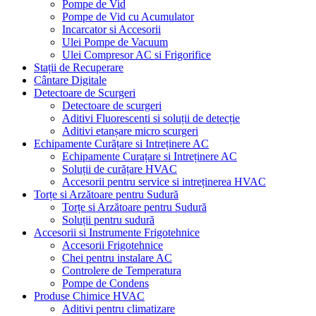
Pompe de Vid
Pompe de Vid cu Acumulator
Incarcator si Accesorii
Ulei Pompe de Vacuum
Ulei Compresor AC si Frigorifice
Stații de Recuperare
Cântare Digitale
Detectoare de Scurgeri
Detectoare de scurgeri
Aditivi Fluorescenti si soluții de detecție
Aditivi etanșare micro scurgeri
Echipamente Curățare si Intreținere AC
Echipamente Curațare si Intreținere AC
Soluții de curățare HVAC
Accesorii pentru service si intreținerea HVAC
Torțe si Arzătoare pentru Sudură
Torțe si Arzătoare pentru Sudură
Soluții pentru sudură
Accesorii si Instrumente Frigotehnice
Accesorii Frigotehnice
Chei pentru instalare AC
Controlere de Temperatura
Pompe de Condens
Produse Chimice HVAC
Aditivi pentru climatizare