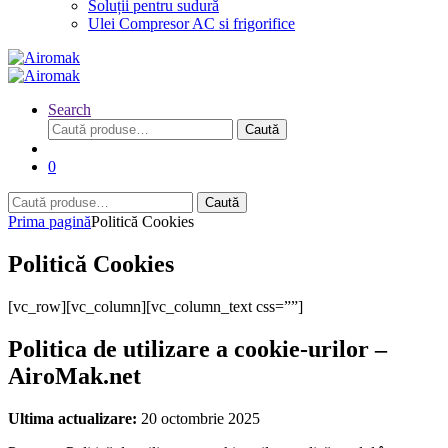
Soluții pentru sudură
Ulei Compresor AC si frigorifice
Search
Caută
Caută
după:
0
Caută
Caută
după:
Prima pagină
Politică Cookies
Politică Cookies
[vc_row][vc_column][vc_column_text css=””]
Politica de utilizare a cookie-urilor –
AiroMak.net
Ultima actualizare:
20 octombrie 2025