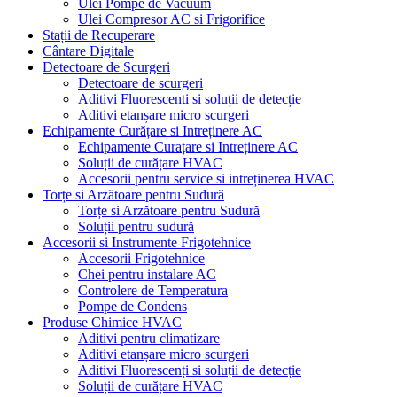
Ulei Pompe de Vacuum
Ulei Compresor AC si Frigorifice
Stații de Recuperare
Cântare Digitale
Detectoare de Scurgeri
Detectoare de scurgeri
Aditivi Fluorescenti si soluții de detecție
Aditivi etanșare micro scurgeri
Echipamente Curățare si Intreținere AC
Echipamente Curațare si Intreținere AC
Soluții de curățare HVAC
Accesorii pentru service si intreținerea HVAC
Torțe si Arzătoare pentru Sudură
Torțe si Arzătoare pentru Sudură
Soluții pentru sudură
Accesorii si Instrumente Frigotehnice
Accesorii Frigotehnice
Chei pentru instalare AC
Controlere de Temperatura
Pompe de Condens
Produse Chimice HVAC
Aditivi pentru climatizare
Aditivi etanșare micro scurgeri
Aditivi Fluorescenți si soluții de detecție
Soluții de curățare HVAC