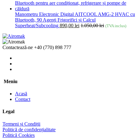
Manometru Electronic Digital AITCOOL AMG-2 HVAC cu
Bluetooth, 90 Agenți Frigorifici și Calcul
Superheat/Subcooling
890,00
lei
1.050,00
lei
(TVA inclus)
Contactează-ne
+40 (770) 898 777
Meniu
Acasă
Contact
Legal
Termeni și Condiții
Politică de confidențialitate
Politică Cookies