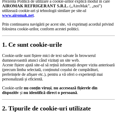
Prezenta Politică de utilizare a cookie-urilor explică modul în care
AIROMAK REFRIGERANT S.R.L.
(„AiroMak”, „noi”)
utilizează cookie-uri și tehnologii similare pe site-ul
www.airomak.net
.
Prin continuarea navigării pe acest site, vă exprimați acordul privind
folosirea cookie-urilor, conform acestei politici.
1. Ce sunt cookie-urile
Cookie-urile sunt fișiere mici de text salvate în browserul
dumneavoastră atunci când vizitați un site web.
Aceste fișiere ajută site-ul să rețină informații despre vizita anterioară
(precum limba selectată, conținutul coșului de cumpărături,
preferințele de afișare etc.), pentru a vă oferi o experiență mai
personalizată și eficientă.
Cookie-urile
nu conțin viruși
,
nu accesează fișierele din
dispozitiv
și
nu identifică direct o persoană
.
2. Tipurile de cookie-uri utilizate